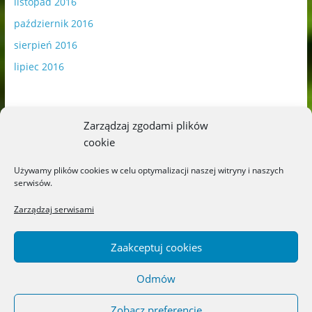
listopad 2016
październik 2016
sierpień 2016
lipiec 2016
Zarządzaj zgodami plików
cookie
Publikowane materiały zawierają płatną promocję.
Używamy plików cookies w celu optymalizacji naszej witryny i naszych
serwisów.
Polityka plików cookies
-
Polityka prywatności
Zarządzaj serwisami
Zaakceptuj cookies
Odmów
Copyright © 2026
Blog o książkach dla dzieci i młodzieży –
recenzje i rekomendacje
. All rights reserved.
Zobacz preferencje
Theme: ColorMag by
ThemeGrill
. Powered by
WordPress
.