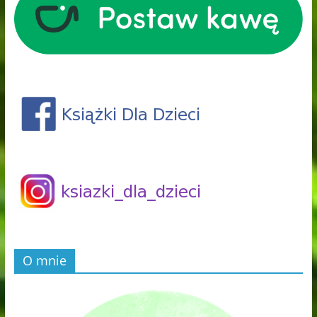
O mnie