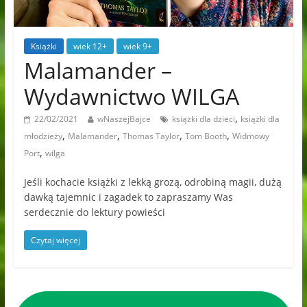
Książki
wiek 12+
wiek 9+
Malamander –
Wydawnictwo WILGA
,
22/02/2021
wNaszejBajce
książki dla dzieci
książki dla
,
,
,
,
młodzieży
Malamander
Thomas Taylor
Tom Booth
Widmowy
,
Port
wilga
Jeśli kochacie książki z lekką grozą, odrobiną magii, dużą
dawką tajemnic i zagadek to zapraszamy Was
serdecznie do lektury powieści
Czytaj więcej