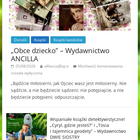
Dorośli
Książki
Książki katolickie
„Obce dziecko” – Wydawnictwo
ANCILLA
05/08/2026
wNaszejBajce
Możliwość komentowania
została wyłączona
„Bądźcie miłosierni, jak Ojciec wasz jest miłosierny. Nie
sądźcie, a nie będziecie sądzeni; nie potępiajcie, a nie
będziecie potępieni; odpuszczajcie,
Wspaniałe książki detektywistyczne!
„Cyryl, gdzie jesteś?” i „Tosia
i tajemnica geodety” – Wydawnictwo
DWIE SIOSTRY