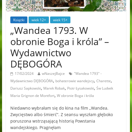
Książki
wiek 12+
wiek 15+
„Wandea 1793. W
obronie Boga i króla” –
Wydawnictwo
DĘBOGÓRA
17/02/2024
wNaszejBajce
"Wandea 1793" -
,
,
,
Wydawnictwo DĘBOGÓRA
bohaterowie wandejscy
Charette
,
,
,
Dariusz Sapkowski
Marek Robak
Piotr Łysakowski
Św Ludwik
,
Maria Grignon de Montfort
W obronie Boga i króla
Niedawno wybrałam się do kina na film „Wandea.
Zwycięstwo albo śmierć”. Z seansu wyszłam głęboko
poruszona wstrząsającą historią Powstania
wandejskiego. Pragnęłam