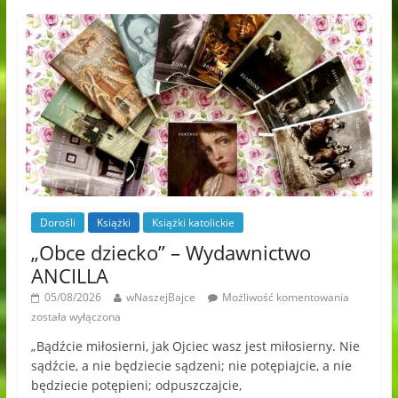
Dorośli
Książki
Książki katolickie
„Obce dziecko” – Wydawnictwo
ANCILLA
05/08/2026
wNaszejBajce
Możliwość komentowania
została wyłączona
„Bądźcie miłosierni, jak Ojciec wasz jest miłosierny. Nie
sądźcie, a nie będziecie sądzeni; nie potępiajcie, a nie
będziecie potępieni; odpuszczajcie,