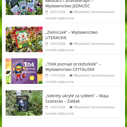
kwiatach i aromaterapii –
Wydawnictwo JEDNOŚĆ
Możliwość komentowania
20/07/2026
została wyłączona
„Zielniczek” – Wydawnictwo
LITERACKIE
Możliwość komentowania
18/07/2026
została wyłączona
„Titek poznaje przedszkole” –
Wydawnictwo CZYTALISEK
Możliwość komentowania
17/07/2026
została wyłączona
„Sekrety ukryte za szkłem” – Maja
Szanecka – Żołdak
Możliwość komentowania
14/07/2026
została wyłączona