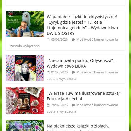
Wspaniałe książki detektywistyczne!
„Cyryl, gdzie jesteś?” i „Tosia
i tajemnica geodety” – Wydawnictwo
DWIE SIOSTRY
Możliwość komentowania
03/08/2026
została wyłączona
„Niesamowita podróż Odyseusza” –
Wydawnictwo LIBRA
Możliwość komentowania
01/08/2026
została wyłączona
„Wiersze Tuwima ilustrowane sztuką”
Edukacja-dzieci.pl
Możliwość komentowania
28/07/2026
została wyłączona
Najpiękniejsze książki o ziołach,