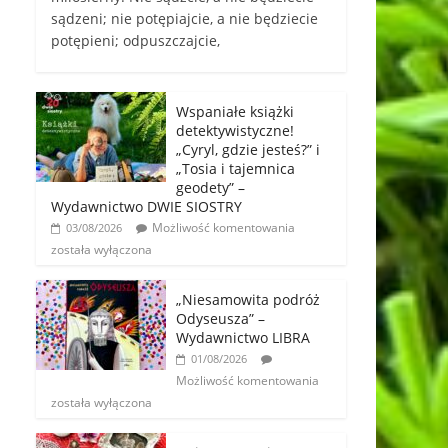
sądzeni; nie potępiajcie, a nie będziecie
potępieni; odpuszczajcie,
Wspaniałe książki
detektywistyczne!
„Cyryl, gdzie jesteś?” i
„Tosia i tajemnica
geodety” –
Wydawnictwo DWIE SIOSTRY
Możliwość komentowania
03/08/2026
została wyłączona
„Niesamowita podróż
Odyseusza” –
Wydawnictwo LIBRA
01/08/2026
Możliwość komentowania
została wyłączona