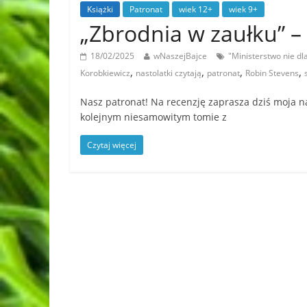
Książki
Patronat
wiek 12+
wiek 9+
„Zbrodnia w zaułku”
18/02/2025
wNaszejBajce
"Ministerstwo nie d
,
,
,
,
Korobkiewicz
nastolatki czytają
patronat
Robin Stevens
Nasz patronat! Na recenzję zaprasza dziś moja n
kolejnym niesamowitym tomie z
Czytaj więcej