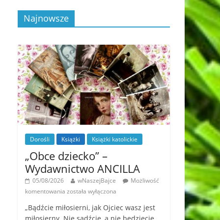
Najnowsze
Dorośli
Książki
Książki katolickie
„Obce dziecko” –
Wydawnictwo ANCILLA
05/08/2026
wNaszejBajce
Możliwość
komentowania
została wyłączona
„Bądźcie miłosierni, jak Ojciec wasz jest
miłosierny. Nie sądźcie, a nie będziecie