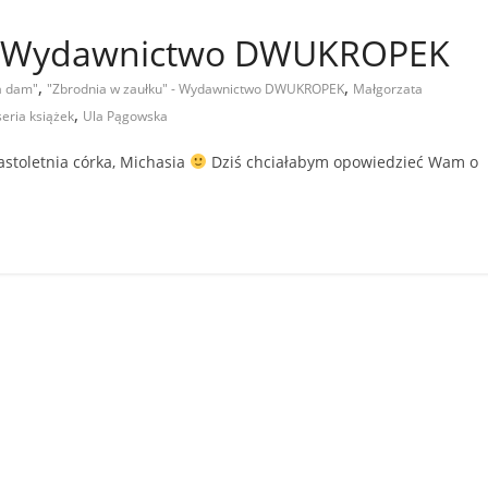
 – Wydawnictwo DWUKROPEK
,
,
la dam"
"Zbrodnia w zaułku" - Wydawnictwo DWUKROPEK
Małgorzata
,
seria książek
Ula Pągowska
astoletnia córka, Michasia
Dziś chciałabym opowiedzieć Wam o