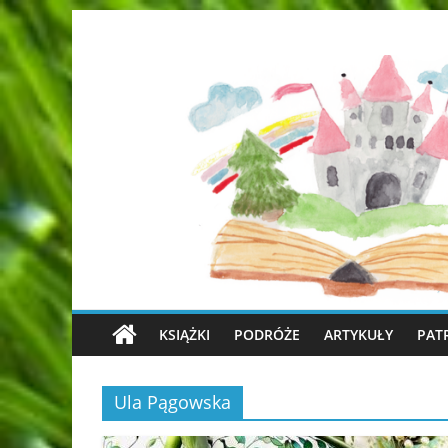
KSIĄŻKI
PODRÓŻE
ARTYKUŁY
PAT
Ula Pągowska