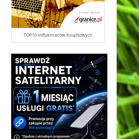
TOP10 Influencerów Książkowych