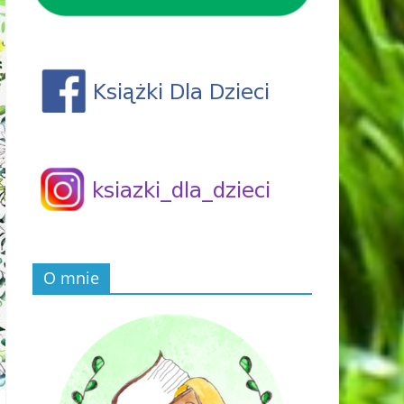
O mnie