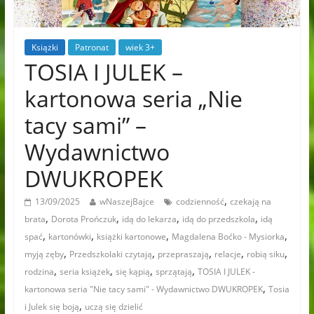
Książki
Patronat
wiek 3+
TOSIA I JULEK –
kartonowa seria „Nie
tacy sami” –
Wydawnictwo
DWUKROPEK
,
13/09/2025
wNaszejBajce
codzienność
czekają na
,
,
,
,
brata
Dorota Prończuk
idą do lekarza
idą do przedszkola
idą
,
,
,
,
spać
kartonówki
książki kartonowe
Magdalena Boćko - Mysiorka
,
,
,
,
,
myją zęby
Przedszkolaki czytają
przepraszają
relacje
robią siku
,
,
,
,
rodzina
seria książek
się kąpią
sprzątają
TOSIA I JULEK -
,
kartonowa seria "Nie tacy sami" - Wydawnictwo DWUKROPEK
Tosia
,
i Julek się boją
uczą się dzielić