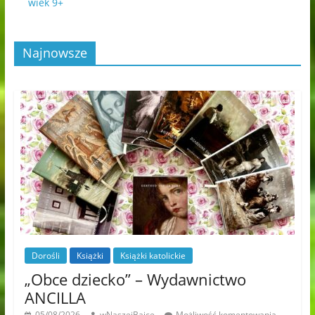
wiek 9+
Najnowsze
Dorośli
Książki
Książki katolickie
„Obce dziecko” – Wydawnictwo
ANCILLA
05/08/2026
wNaszejBajce
Możliwość komentowania