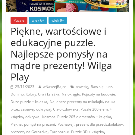
Puzzle
wiek 6+
wiek 9+
Piękne, wartościowe i
edukacyjne puzzle.
Najlepsze pomysły na
mądre prezenty! Wilga
Play
,
25/11/2023
wNaszejBajce
baw się
Baw się i ucz.
,
Domino. Kolory. Gra i książka
Na okrągło. Pojazdy na budowie.
,
,
Duże puzzle + książka
Najlepsze prezenty na mikołajki
nauka
,
przez zabawę
odkrywaj. Ciało człowieka. Puzzle 200 elem. +
,
,
książka
odkrywaj. Kosmos. Puzzle 205 elementów + książka
,
,
,
,
Piękne
pomysł na prezent
Poznawaj
prezent dla przedszkolaków
,
,
prezenty na Gwiazdkę
Tyranozaur. Puzzle 3D + książka