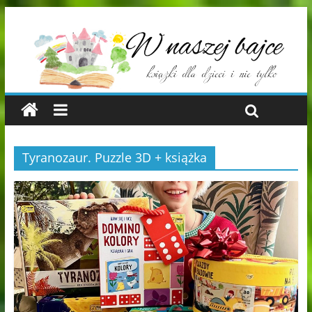
Tyranozaur. Puzzle 3D + książka