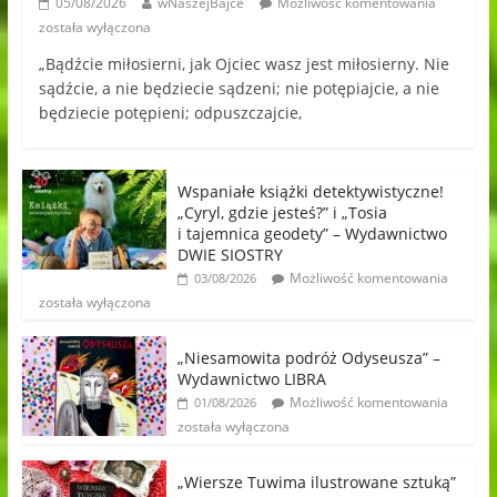
05/08/2026
wNaszejBajce
Możliwość komentowania
została wyłączona
„Bądźcie miłosierni, jak Ojciec wasz jest miłosierny. Nie
sądźcie, a nie będziecie sądzeni; nie potępiajcie, a nie
będziecie potępieni; odpuszczajcie,
Wspaniałe książki detektywistyczne!
„Cyryl, gdzie jesteś?” i „Tosia
i tajemnica geodety” – Wydawnictwo
DWIE SIOSTRY
Możliwość komentowania
03/08/2026
została wyłączona
„Niesamowita podróż Odyseusza” –
Wydawnictwo LIBRA
Możliwość komentowania
01/08/2026
została wyłączona
„Wiersze Tuwima ilustrowane sztuką”