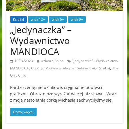
Książki
wiek 12+
wiek 6+
wiek 9+
„Jedynaczka” –
Wydawnictwo
MANDIOCA
10/04/2023
wNaszejBajce
"Jedynaczka" - Wydawnictwo
,
,
,
,
MANDIOCA
Guojing
Powieść graficzna
Sabina Kryk (Raraku)
The
Only Child
Bardzo cenię nietuzinkowe, oryginalne powieści
graficzne. Obraz może wyrażać więcej niż słowa… Wraz
z moją nastoletnią córką Michasią zachwyciłyśmy się
Czytaj więcej