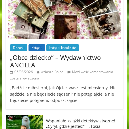
Dorośli
Książki
Książki katolickie
„Obce dziecko” – Wydawnictwo
ANCILLA
05/08/2026
wNaszejBajce
Możliwość komentowania
została wyłączona
„Bądźcie miłosierni, jak Ojciec wasz jest miłosierny. Nie
sądźcie, a nie będziecie sądzeni; nie potępiajcie, a nie
będziecie potępieni; odpuszczajcie,
Wspaniałe książki detektywistyczne!
„Cyryl, gdzie jesteś?” i „Tosia