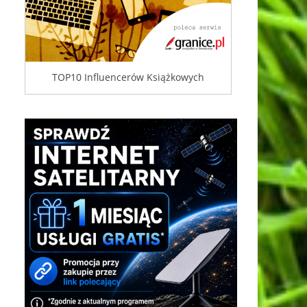
TOP10 Influencerów Książkowych