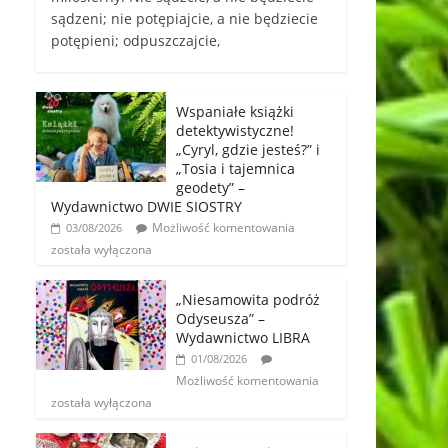
sądzeni; nie potępiajcie, a nie będziecie
potępieni; odpuszczajcie,
Wspaniałe książki
detektywistyczne!
„Cyryl, gdzie jesteś?” i
„Tosia i tajemnica
geodety” –
Wydawnictwo DWIE SIOSTRY
Możliwość komentowania
03/08/2026
została wyłączona
„Niesamowita podróż
Odyseusza” –
Wydawnictwo LIBRA
01/08/2026
Możliwość komentowania
została wyłączona