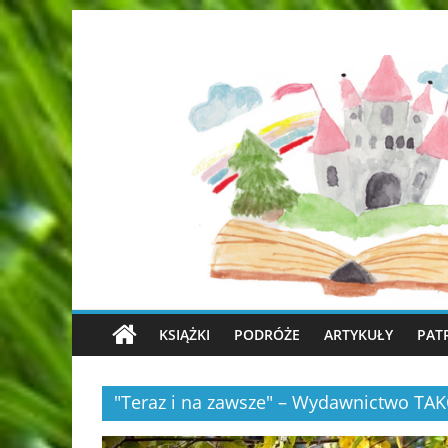
KSIĄŻKI
PODRÓŻE
ARTYKUŁY
PAT
"Teraz i na zawsze" – Wydawnictwo TA