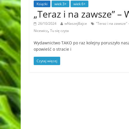
Książki
wiek 3+
wiek 6+
„Teraz i na zawsze” 
26/10/2024
wNaszejBajce
"Teraz i na zawsze"
,
Nicewicz
Tu się czyta
Wydawnictwo TAKO po raz kolejny poruszyło nasze
opowieść o stracie i
Czytaj więcej