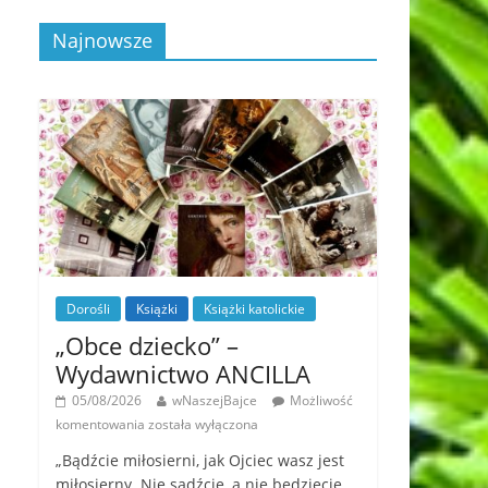
Najnowsze
Dorośli
Książki
Książki katolickie
„Obce dziecko” –
Wydawnictwo ANCILLA
05/08/2026
wNaszejBajce
Możliwość
komentowania
została wyłączona
„Bądźcie miłosierni, jak Ojciec wasz jest
miłosierny. Nie sądźcie, a nie będziecie