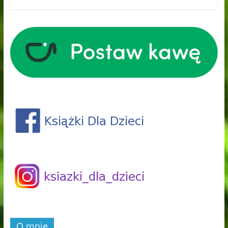
O mnie