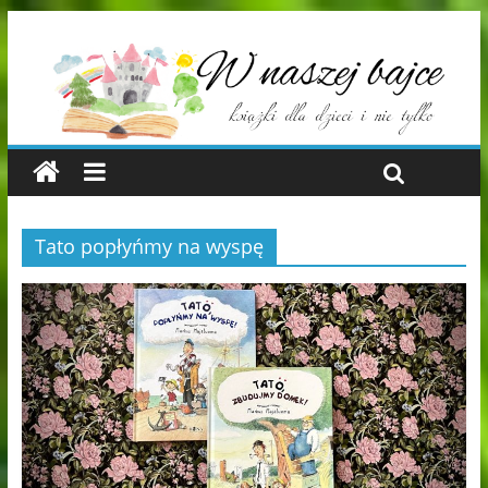
Tato popłyńmy na wyspę