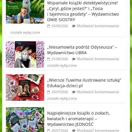
Wspaniałe książki detektywistyczne!
„Cyryl, gdzie jesteś?” i „Tosia
i tajemnica geodety” – Wydawnictwo
DWIE SIOSTRY
Możliwość komentowania
03/08/2026
została wyłączona
„Niesamowita podróż Odyseusza” –
Wydawnictwo LIBRA
Możliwość komentowania
01/08/2026
została wyłączona
„Wiersze Tuwima ilustrowane sztuką”
Edukacja-dzieci.pl
Możliwość komentowania
28/07/2026
została wyłączona
Najpiękniejsze książki o ziołach,
kwiatach i aromaterapii –
Wydawnictwo JEDNOŚĆ
Możliwość komentowania
20/07/2026