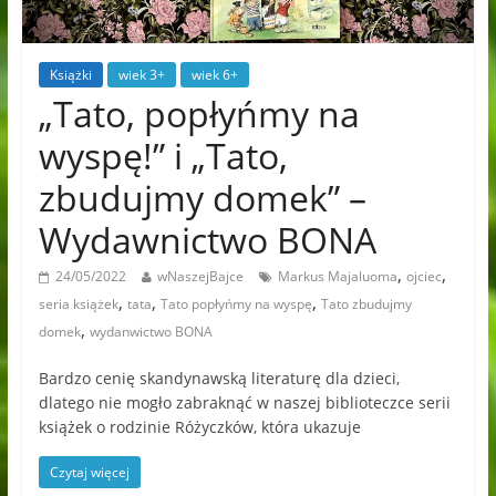
Książki
wiek 3+
wiek 6+
„Tato, popłyńmy na
wyspę!” i „Tato,
zbudujmy domek” –
Wydawnictwo BONA
,
,
24/05/2022
wNaszejBajce
Markus Majaluoma
ojciec
,
,
,
seria książek
tata
Tato popłyńmy na wyspę
Tato zbudujmy
,
domek
wydanwictwo BONA
Bardzo cenię skandynawską literaturę dla dzieci,
dlatego nie mogło zabraknąć w naszej biblioteczce serii
książek o rodzinie Różyczków, która ukazuje
Czytaj więcej