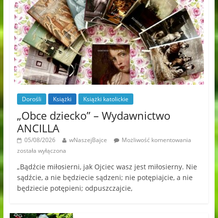
Dorośli
Książki
Książki katolickie
„Obce dziecko” – Wydawnictwo
ANCILLA
05/08/2026
wNaszejBajce
Możliwość komentowania
została wyłączona
„Bądźcie miłosierni, jak Ojciec wasz jest miłosierny. Nie
sądźcie, a nie będziecie sądzeni; nie potępiajcie, a nie
będziecie potępieni; odpuszczajcie,