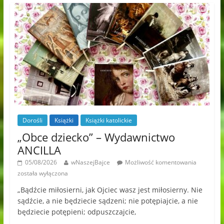
Dorośli
Książki
Książki katolickie
„Obce dziecko” – Wydawnictwo
ANCILLA
05/08/2026
wNaszejBajce
Możliwość komentowania
została wyłączona
„Bądźcie miłosierni, jak Ojciec wasz jest miłosierny. Nie
sądźcie, a nie będziecie sądzeni; nie potępiajcie, a nie
będziecie potępieni; odpuszczajcie,