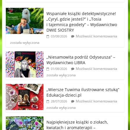
Wspaniałe książki detektywistyczne!
„Cyryl, gdzie jesteś?” i „Tosia
i tajemnica geodety” – Wydawnictwo
DWIE SIOSTRY
Możliwość komentowania
03/08/2026
została wyłączona
„Niesamowita podróż Odyseusza” –
Wydawnictwo LIBRA
Możliwość komentowania
01/08/2026
została wyłączona
„Wiersze Tuwima ilustrowane sztuką”
Edukacja-dzieci.pl
Możliwość komentowania
28/07/2026
została wyłączona
Najpiękniejsze książki o ziołach,
kwiatach i aromaterapii –