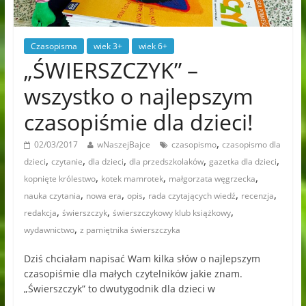
Czasopisma
wiek 3+
wiek 6+
„ŚWIERSZCZYK” –
wszystko o najlepszym
czasopiśmie dla dzieci!
,
02/03/2017
wNaszejBajce
czasopismo
czasopismo dla
,
,
,
,
,
dzieci
czytanie
dla dzieci
dla przedszkolaków
gazetka dla dzieci
,
,
,
kopnięte królestwo
kotek mamrotek
małgorzata węgrzecka
,
,
,
,
,
nauka czytania
nowa era
opis
rada czytających wiedź
recenzja
,
,
,
redakcja
świerszczyk
świerszczykowy klub książkowy
,
wydawnictwo
z pamiętnika świerszczyka
Dziś chciałam napisać Wam kilka słów o najlepszym
czasopiśmie dla małych czytelników jakie znam.
„Świerszczyk” to dwutygodnik dla dzieci w