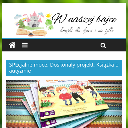
SPEcjalne moce. Doskonały projekt. Książka o
autyzmie