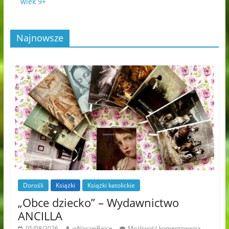
wiek 9+
Najnowsze
Dorośli
Książki
Książki katolickie
„Obce dziecko” – Wydawnictwo
ANCILLA
05/08/2026
wNaszejBajce
Możliwość komentowania