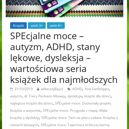
Książki
wiek 3+
wiek 6+
SPEcjalne moce –
autyzm, ADHD, stany
lękowe, dysleksja –
wartościowa seria
książek dla najmłodszych
,
,
31/10/2019
wNaszejBajce
ADHD
Ana Sanfelippo
,
,
,
,
autyzm
dr Tracy Packiam Alloway
dysleksja
książki dla dzieci
,
najlepsze książki dla dzieci
SPEcjalne moce. Doskonały projekt.
,
Książka o autyzmie
SPEcjalne moce. Przygoda z mapą. Mała
,
książka o dysleksji
SPEcjalne moce. Sam na placu zabaw. Książka o
,
stanach lękowych
SPEcjalne moce. Tajemnica króliczej karmy.