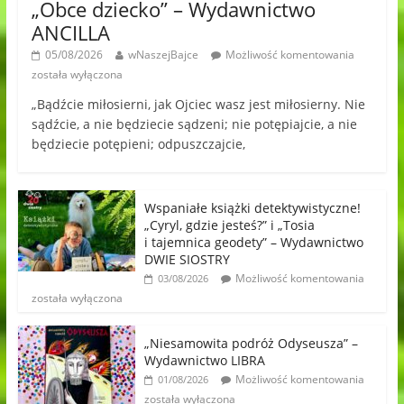
„Obce dziecko” – Wydawnictwo
ANCILLA
05/08/2026
wNaszejBajce
Możliwość komentowania
została wyłączona
„Bądźcie miłosierni, jak Ojciec wasz jest miłosierny. Nie
sądźcie, a nie będziecie sądzeni; nie potępiajcie, a nie
będziecie potępieni; odpuszczajcie,
Wspaniałe książki detektywistyczne!
„Cyryl, gdzie jesteś?” i „Tosia
i tajemnica geodety” – Wydawnictwo
DWIE SIOSTRY
Możliwość komentowania
03/08/2026
została wyłączona
„Niesamowita podróż Odyseusza” –
Wydawnictwo LIBRA
Możliwość komentowania
01/08/2026
została wyłączona