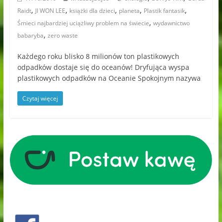
,
,
,
,
,
Raidt
JI WON LEE
książki dla dzieci
planeta
Plastik fantasik
,
Śmieci najbardziej uciążliwy problem na świecie
wydawnictwo
,
babaryba
zero waste
Każdego roku blisko 8 milionów ton plastikowych
odpadków dostaje się do oceanów! Dryfująca wyspa
plastikowych odpadków na Oceanie Spokojnym nazywa
Czytaj więcej