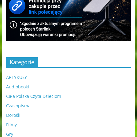
Kategorie
ARTYKUŁY
Audiobooki
Cała Polska Czyta Dzieciom
Czasopisma
Dorośli
Filmy
Gry