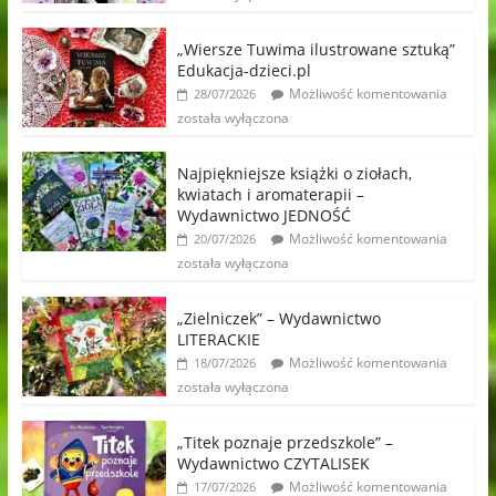
„Wiersze Tuwima ilustrowane sztuką”
Edukacja-dzieci.pl
Możliwość komentowania
28/07/2026
została wyłączona
Najpiękniejsze książki o ziołach,
kwiatach i aromaterapii –
Wydawnictwo JEDNOŚĆ
Możliwość komentowania
20/07/2026
została wyłączona
„Zielniczek” – Wydawnictwo
LITERACKIE
Możliwość komentowania
18/07/2026
została wyłączona
„Titek poznaje przedszkole” –
Wydawnictwo CZYTALISEK
Możliwość komentowania
17/07/2026