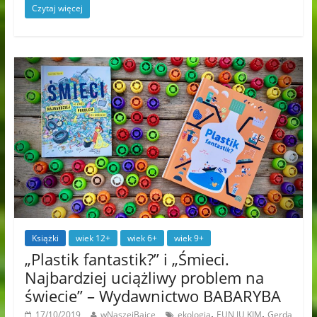
Czytaj więcej
Książki
wiek 12+
wiek 6+
wiek 9+
„Plastik fantastik?” i „Śmieci.
Najbardziej uciążliwy problem na
świecie” – Wydawnictwo BABARYBA
,
,
17/10/2019
wNaszejBajce
ekologia
EUN JU KIM
Gerda