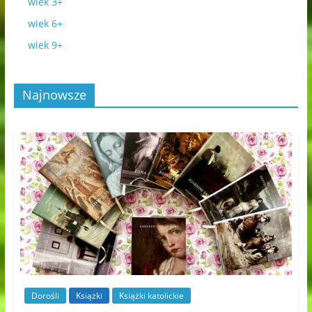
wiek 3+
wiek 6+
wiek 9+
Najnowsze
Dorośli
Książki
Książki katolickie