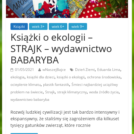
Książki
wiek 3+
wiek 6+
wiek 9+
Książki o ekologii –
STRAJK – wydawnictwo
BABARYBA
,
,
01/05/2021
wNaszejBajce
Dzień Ziemi
Eduarda Lima
,
,
,
,
ekologia
książki dla dzieci
książki o ekologii
ochrona środowiska
,
,
ocieplenie klimatu
plastik fantastik
Śmieci najbardziej uciążliwy
,
,
,
,
problem na świecie
Strajk
strajk klimatyczny
woda źródło życia
wydawnictwo babaryba
Rozwój ludzkiej cywilizacji jest tak bardzo intensywny i
ekspansywny, że staliśmy się zagrożeniem dla kilkuset
tysięcy gatunków zwierząt, które rocznie