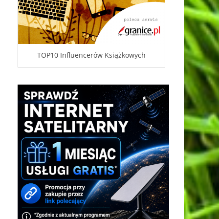
TOP10 Influencerów Książkowych