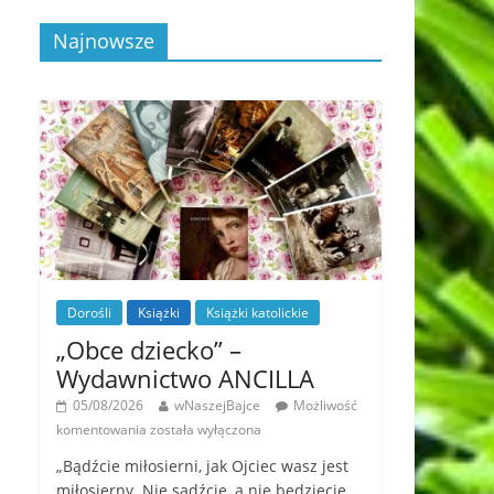
Najnowsze
Dorośli
Książki
Książki katolickie
„Obce dziecko” –
Wydawnictwo ANCILLA
05/08/2026
wNaszejBajce
Możliwość
komentowania
została wyłączona
„Bądźcie miłosierni, jak Ojciec wasz jest
miłosierny. Nie sądźcie, a nie będziecie