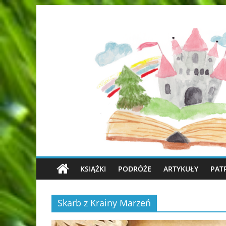
KSIĄŻKI
PODRÓŻE
ARTYKUŁY
PAT
Skarb z Krainy Marzeń