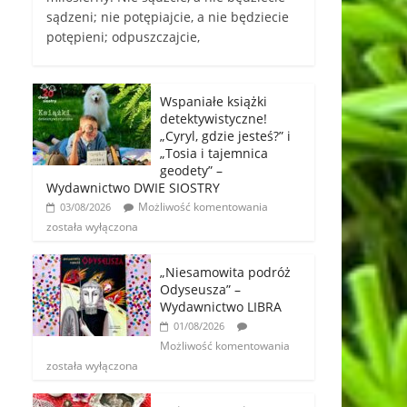
sądzeni; nie potępiajcie, a nie będziecie
potępieni; odpuszczajcie,
Wspaniałe książki
detektywistyczne!
„Cyryl, gdzie jesteś?” i
„Tosia i tajemnica
geodety” –
Wydawnictwo DWIE SIOSTRY
Możliwość komentowania
03/08/2026
została wyłączona
„Niesamowita podróż
Odyseusza” –
Wydawnictwo LIBRA
01/08/2026
Możliwość komentowania
została wyłączona