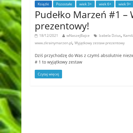
Książki
Pozostałe
wiek 3+
wiek 6+
wiek 9+
Pudełko Marzeń #1 – 
prezentowy!
,
18/12/2021
wNaszejBajce
Izabela Dzius
Kamil
,
www.zkrainymarzen.pl
Wyjątkowy zestaw prezentowy
Dziś przychodzę do Was z czymś absolutnie niez
# 1 to wyjątkowy zestaw
Czytaj więcej