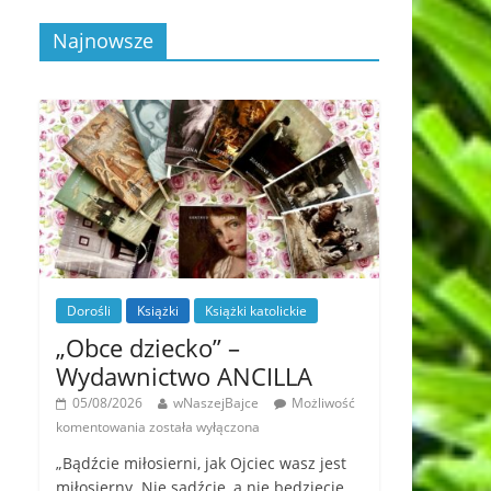
Najnowsze
Dorośli
Książki
Książki katolickie
„Obce dziecko” –
Wydawnictwo ANCILLA
05/08/2026
wNaszejBajce
Możliwość
komentowania
została wyłączona
„Bądźcie miłosierni, jak Ojciec wasz jest
miłosierny. Nie sądźcie, a nie będziecie