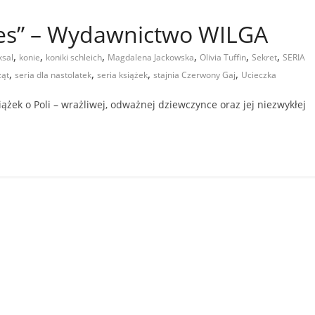
ukces” – Wydawnictwo WILGA
,
,
,
,
,
,
ksal
konie
koniki schleich
Magdalena Jackowska
Olivia Tuffin
Sekret
SERIA
,
,
,
,
ząt
seria dla nastolatek
seria książek
stajnia Czerwony Gaj
Ucieczka
iążek o Poli – wrażliwej, odważnej dziewczynce oraz jej niezwykłej