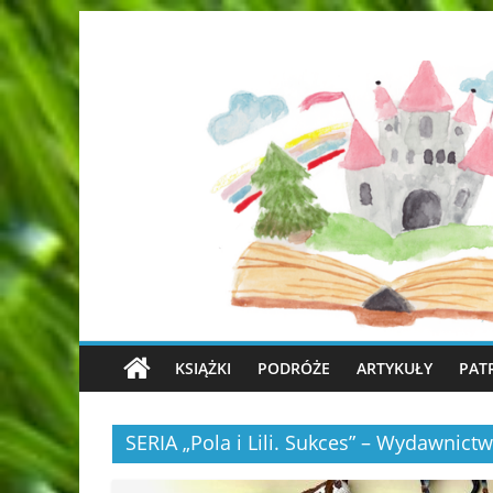
KSIĄŻKI
PODRÓŻE
ARTYKUŁY
PAT
SERIA „Pola i Lili. Sukces” – Wydawnic