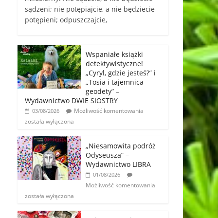
sądzeni; nie potępiajcie, a nie będziecie
potępieni; odpuszczajcie,
Wspaniałe książki
detektywistyczne!
„Cyryl, gdzie jesteś?” i
„Tosia i tajemnica
geodety” –
Wydawnictwo DWIE SIOSTRY
Możliwość komentowania
03/08/2026
została wyłączona
„Niesamowita podróż
Odyseusza” –
Wydawnictwo LIBRA
01/08/2026
Możliwość komentowania
została wyłączona