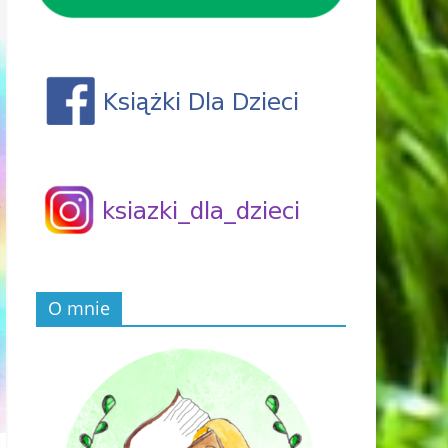
O mnie