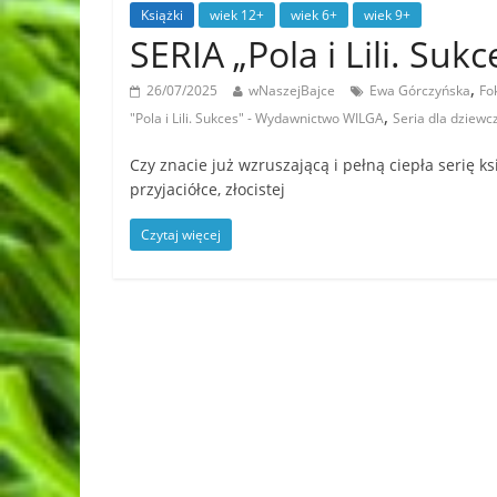
Książki
wiek 12+
wiek 6+
wiek 9+
SERIA „Pola i Lili. S
,
26/07/2025
wNaszejBajce
Ewa Górczyńska
Fo
,
"Pola i Lili. Sukces" - Wydawnictwo WILGA
Seria dla dziewc
Czy znacie już wzruszającą i pełną ciepła serię ks
przyjaciółce, złocistej
Czytaj więcej