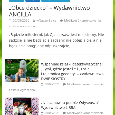
„Obce dziecko” – Wydawnictwo
ANCILLA
05/08/2026
wNaszejBajce
Możliwość komentowania
została wyłączona
„Bądźcie miłosierni, jak Ojciec wasz jest miłosierny. Nie
sądźcie, a nie będziecie sądzeni; nie potępiajcie, a nie
będziecie potępieni; odpuszczajcie,
Wspaniałe książki detektywistyczne!
„Cyryl, gdzie jesteś?” i „Tosia
i tajemnica geodety” – Wydawnictwo
DWIE SIOSTRY
Możliwość komentowania
03/08/2026
została wyłączona
„Niesamowita podróż Odyseusza” –
Wydawnictwo LIBRA
Możliwość komentowania
01/08/2026