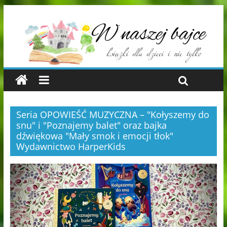
Seria OPOWIEŚĆ MUZYCZNA – "Kołyszemy do
snu" i "Poznajemy balet" oraz bajka
dźwiękowa "Mały smok i emocji tłok"
Wydawnictwo HarperKids