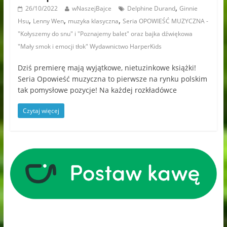
,
26/10/2022
wNaszejBajce
Delphine Durand
Ginnie
,
,
,
Hsu
Lenny Wen
muzyka klasyczna
Seria OPOWIEŚĆ MUZYCZNA -
"Kołyszemy do snu" i "Poznajemy balet" oraz bajka dźwiękowa
"Mały smok i emocji tłok" Wydawnictwo HarperKids
Dziś premierę mają wyjątkowe, nietuzinkowe książki!
Seria Opowieść muzyczna to pierwsze na rynku polskim
tak pomysłowe pozycje! Na każdej rozkładówce
Czytaj więcej