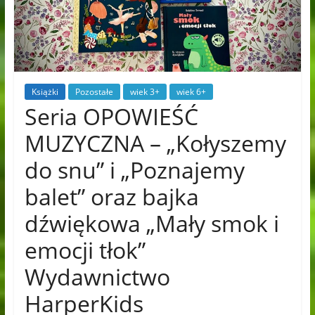
Książki
Pozostałe
wiek 3+
wiek 6+
Seria OPOWIEŚĆ
MUZYCZNA – „Kołyszemy
do snu” i „Poznajemy
balet” oraz bajka
dźwiękowa „Mały smok i
emocji tłok”
Wydawnictwo
HarperKids