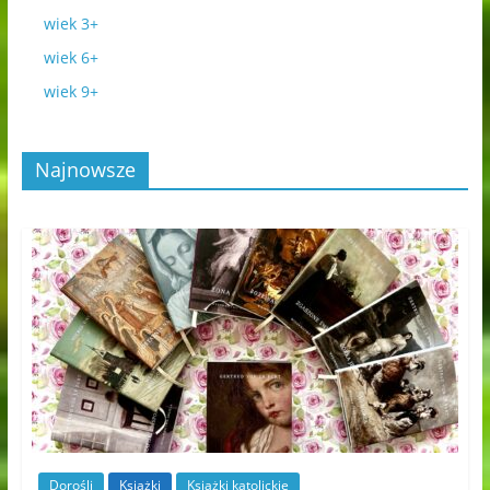
wiek 3+
wiek 6+
wiek 9+
Najnowsze
Dorośli
Książki
Książki katolickie