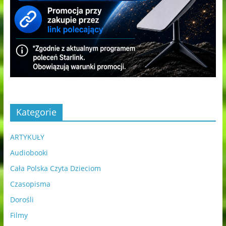
Kategorie
ARTYKUŁY
Audiobooki
Cała Polska Czyta Dzieciom
Czasopisma
Dorośli
Filmy