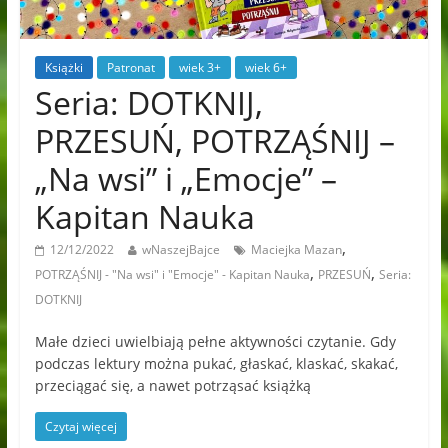
Książki
Patronat
wiek 3+
wiek 6+
Seria: DOTKNIJ,
PRZESUŃ, POTRZĄŚNIJ –
„Na wsi” i „Emocje” –
Kapitan Nauka
,
12/12/2022
wNaszejBajce
Maciejka Mazan
,
,
POTRZĄŚNIJ - "Na wsi" i "Emocje" - Kapitan Nauka
PRZESUŃ
Seria:
DOTKNIJ
Małe dzieci uwielbiają pełne aktywności czytanie. Gdy
podczas lektury można pukać, głaskać, klaskać, skakać,
przeciągać się, a nawet potrząsać książką
Czytaj więcej