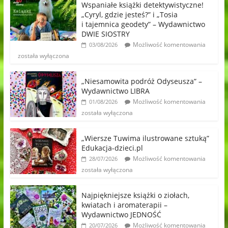
Wspaniałe książki detektywistyczne!
„Cyryl, gdzie jesteś?” i „Tosia
i tajemnica geodety” – Wydawnictwo
DWIE SIOSTRY
Możliwość komentowania
03/08/2026
została wyłączona
„Niesamowita podróż Odyseusza” –
Wydawnictwo LIBRA
Możliwość komentowania
01/08/2026
została wyłączona
„Wiersze Tuwima ilustrowane sztuką”
Edukacja-dzieci.pl
Możliwość komentowania
28/07/2026
została wyłączona
Najpiękniejsze książki o ziołach,
kwiatach i aromaterapii –
Wydawnictwo JEDNOŚĆ
Możliwość komentowania
20/07/2026