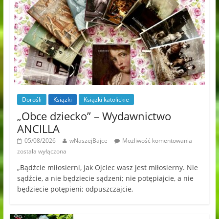
Dorośli
Książki
Książki katolickie
„Obce dziecko” – Wydawnictwo
ANCILLA
05/08/2026
wNaszejBajce
Możliwość komentowania
została wyłączona
„Bądźcie miłosierni, jak Ojciec wasz jest miłosierny. Nie
sądźcie, a nie będziecie sądzeni; nie potępiajcie, a nie
będziecie potępieni; odpuszczajcie,