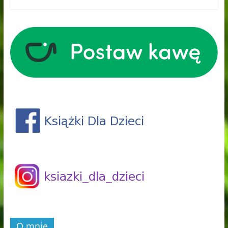
O mnie