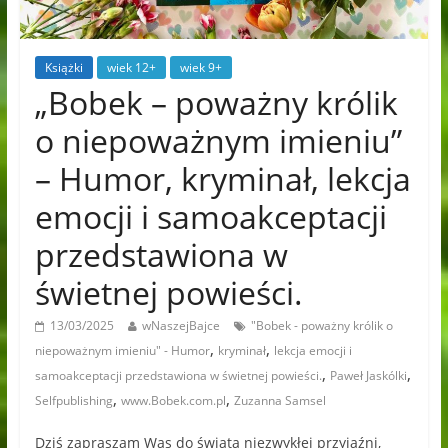
Książki
wiek 12+
wiek 9+
„Bobek – poważny królik
o niepoważnym imieniu”
– Humor, kryminał, lekcja
emocji i samoakceptacji
przedstawiona w
świetnej powieści.
13/03/2025
wNaszejBajce
"Bobek - poważny królik o
,
,
niepoważnym imieniu" - Humor
kryminał
lekcja emocji i
,
,
samoakceptacji przedstawiona w świetnej powieści.
Paweł Jaskólki
,
,
Selfpublishing
www.Bobek.com.pl
Zuzanna Samsel
Dziś zapraszam Was do świata niezwykłej przyjaźni,