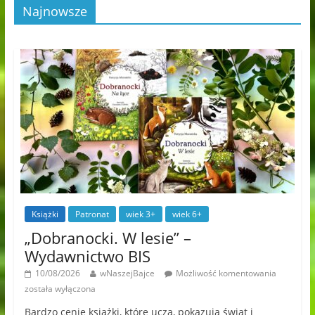
Najnowsze
Książki
Patronat
wiek 3+
wiek 6+
„Dobranocki. W lesie” –
Wydawnictwo BIS
10/08/2026
wNaszejBajce
Możliwość komentowania
została wyłączona
Bardzo cenię książki, które uczą, pokazują świat i