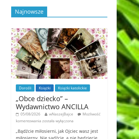
Najnowsze
Dorośli
Książki
Książki katolickie
„Obce dziecko” –
Wydawnictwo ANCILLA
05/08/2026
wNaszejBajce
Możliwość
komentowania
została wyłączona
„Bądźcie miłosierni, jak Ojciec wasz jest
miłosierny. Nie sądźcie, a nie będziecie