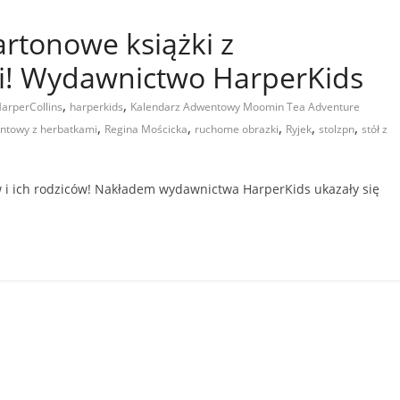
rtonowe książki z
! Wydawnictwo HarperKids
,
,
arperCollins
harperkids
Kalendarz Adwentowy Moomin Tea Adventure
,
,
,
,
,
ntowy z herbatkami
Regina Mościcka
ruchome obrazki
Ryjek
stolzpn
stół z
 i ich rodziców! Nakładem wydawnictwa HarperKids ukazały się