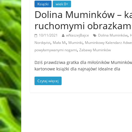
Książki
wiek 0+
Dolina Muminków – ka
ruchomymi obrazkami
,
10/11/2021
wNaszejBajce
Dolina Muminków
H
,
,
,
Nordqvist
Mała Mi
Muminki
Muminkowy Kalendarz Adwe
,
powyłamywanymi nogami
Zabawy Muminków
Dziś prawdziwa gratka dla miłośników Muminków
kartonowe książki dla najnajów! Idealne dla
Czytaj więcej