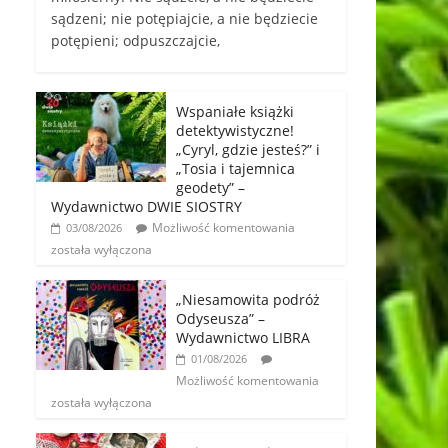
sądzeni; nie potępiajcie, a nie będziecie
potępieni; odpuszczajcie,
Wspaniałe książki
detektywistyczne!
„Cyryl, gdzie jesteś?” i
„Tosia i tajemnica
geodety” –
Wydawnictwo DWIE SIOSTRY
Możliwość komentowania
03/08/2026
została wyłączona
„Niesamowita podróż
Odyseusza” –
Wydawnictwo LIBRA
01/08/2026
Możliwość komentowania
została wyłączona