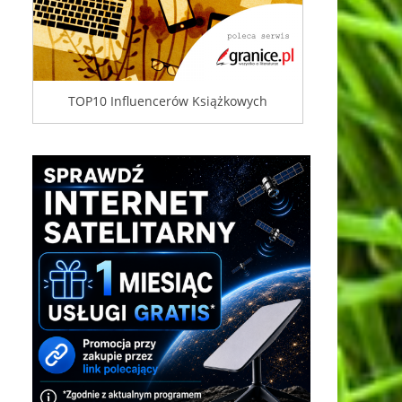
TOP10 Influencerów Książkowych