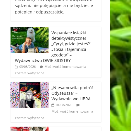
sądzeni; nie potępiajcie, a nie będziecie
potępieni; odpuszczajcie,
Wspaniałe książki
detektywistyczne!
„Cyryl, gdzie jesteś?” i
„Tosia i tajemnica
geodety” –
Wydawnictwo DWIE SIOSTRY
Możliwość komentowania
03/08/2026
została wyłączona
„Niesamowita podróż
Odyseusza” –
Wydawnictwo LIBRA
01/08/2026
Możliwość komentowania
została wyłączona