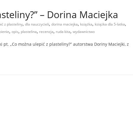
steliny?” – Dorina Maciejka
,
,
,
,
,
ć z plasteliny
dla nauczycieli
dorina maciejka
książka
książka dla 5-latka
,
,
,
,
,
pienie
opis
plastelina
recenzja
ruda kita
wydawnictwo
 pt. „Co można ulepić z plasteliny?” autorstwa Doriny Maciejki, z