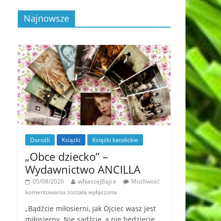
Najnowsze
Dorośli
Książki
Książki katolickie
„Obce dziecko” –
Wydawnictwo ANCILLA
05/08/2026
wNaszejBajce
Możliwość
komentowania
została wyłączona
„Bądźcie miłosierni, jak Ojciec wasz jest
miłosierny. Nie sądźcie, a nie będziecie