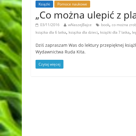
Książki
Pomoce naukowe
„Co można ulepić z pla
,
03/11/2016
wNaszejBajce
book
co można zrobi
,
,
,
książka dla 6 latka
książka dla dzieci
książki dla 7 latka
le
Dziś zapraszam Was do lektury przepięknej książki
Wydawnictwa Ruda Kita.
Czytaj więcej