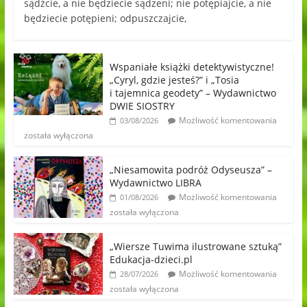
sądźcie, a nie będziecie sądzeni; nie potępiajcie, a nie
będziecie potępieni; odpuszczajcie,
Wspaniałe książki detektywistyczne!
„Cyryl, gdzie jesteś?” i „Tosia
i tajemnica geodety” – Wydawnictwo
DWIE SIOSTRY
Możliwość komentowania
03/08/2026
została wyłączona
„Niesamowita podróż Odyseusza” –
Wydawnictwo LIBRA
Możliwość komentowania
01/08/2026
została wyłączona
„Wiersze Tuwima ilustrowane sztuką”
Edukacja-dzieci.pl
Możliwość komentowania
28/07/2026
została wyłączona