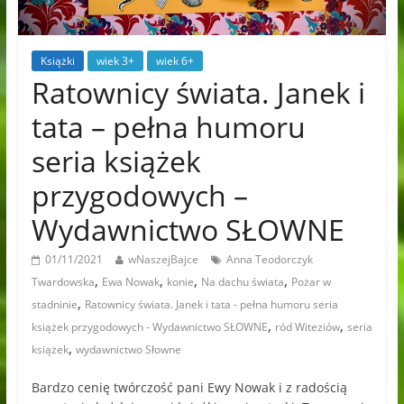
Książki
wiek 3+
wiek 6+
Ratownicy świata. Janek i
tata – pełna humoru
seria książek
przygodowych –
Wydawnictwo SŁOWNE
01/11/2021
wNaszejBajce
Anna Teodorczyk
,
,
,
,
Twardowska
Ewa Nowak
konie
Na dachu świata
Pożar w
,
stadninie
Ratownicy świata. Janek i tata - pełna humoru seria
,
,
książek przygodowych - Wydawnictwo SŁOWNE
ród Witeziów
seria
,
książek
wydawnictwo Słowne
Bardzo cenię twórczość pani Ewy Nowak i z radością