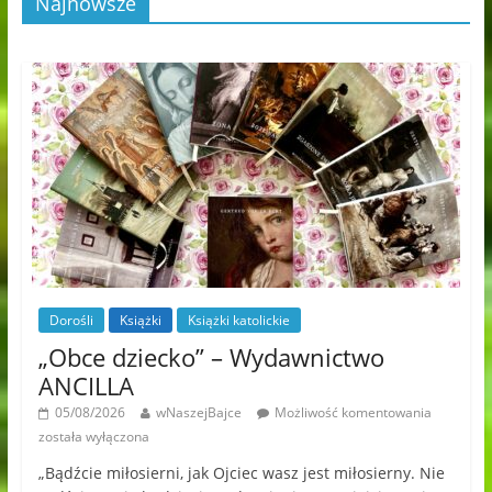
Najnowsze
Dorośli
Książki
Książki katolickie
„Obce dziecko” – Wydawnictwo
ANCILLA
05/08/2026
wNaszejBajce
Możliwość komentowania
została wyłączona
„Bądźcie miłosierni, jak Ojciec wasz jest miłosierny. Nie