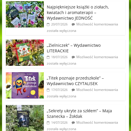
Najpiękniejsze książki o ziołach,
kwiatach i aromaterapii –
Wydawnictwo JEDNOŚĆ
Możliwość komentowania
20/07/2026
została wyłączona
„Zielniczek” – Wydawnictwo
LITERACKIE
Możliwość komentowania
18/07/2026
została wyłączona
„Titek poznaje przedszkole” –
Wydawnictwo CZYTALISEK
Możliwość komentowania
17/07/2026
została wyłączona
„Sekrety ukryte za szkłem” – Maja
Szanecka – Żołdak
Możliwość komentowania
14/07/2026
została wyłączona