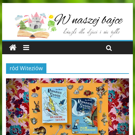
ród Witeziów