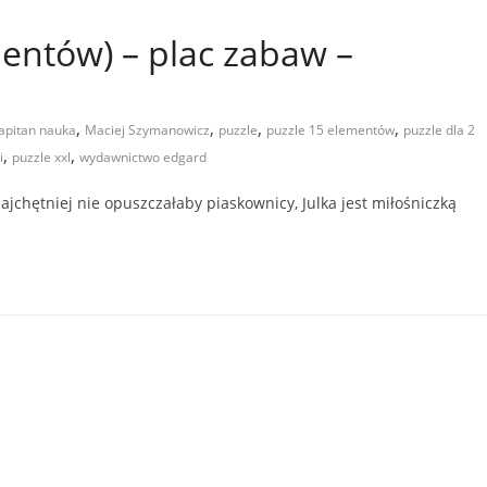
entów) – plac zabaw –
,
,
,
,
apitan nauka
Maciej Szymanowicz
puzzle
puzzle 15 elementów
puzzle dla 2
,
,
i
puzzle xxl
wydawnictwo edgard
ajchętniej nie opuszczałaby piaskownicy, Julka jest miłośniczką