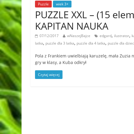
Puzzle
wiek 3+
PUZZLE XXL – (15 elem
KAPITAN NAUKA
,
,
07/12/2017
wNaszejBajce
edgard
ilustrator
k
,
,
,
latka
puzzle dla 3 latka
puzzle dla 4 latka
puzzle dla dziec
Pola z Frankiem uwielbiają karuzelę, mała Zuzia n
gry w klasy, a Kuba odkrył
Czytaj więcej