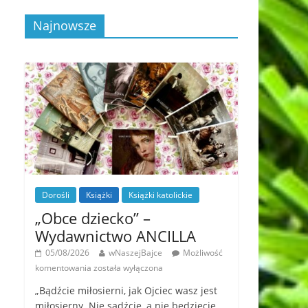
Najnowsze
Dorośli
Książki
Książki katolickie
„Obce dziecko” –
Wydawnictwo ANCILLA
05/08/2026
wNaszejBajce
Możliwość
komentowania
została wyłączona
„Bądźcie miłosierni, jak Ojciec wasz jest
miłosierny. Nie sądźcie, a nie będziecie