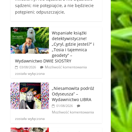
sądzeni; nie potępiajcie, a nie będziecie
potępieni; odpuszczajcie,
Wspaniałe książki
detektywistyczne!
„Cyryl, gdzie jesteś?” i
„Tosia i tajemnica
geodety” –
Wydawnictwo DWIE SIOSTRY
Możliwość komentowania
03/08/2026
została wyłączona
„Niesamowita podróż
Odyseusza” –
Wydawnictwo LIBRA
01/08/2026
Możliwość komentowania
została wyłączona