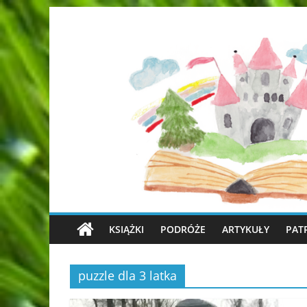
KSIĄŻKI
PODRÓŻE
ARTYKUŁY
PAT
puzzle dla 3 latka