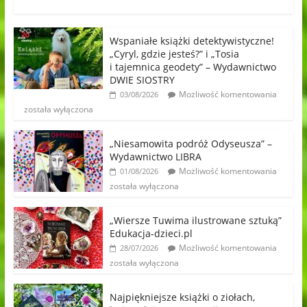
Wspaniałe książki detektywistyczne!
„Cyryl, gdzie jesteś?” i „Tosia
i tajemnica geodety” – Wydawnictwo
DWIE SIOSTRY
Możliwość komentowania
03/08/2026
została wyłączona
„Niesamowita podróż Odyseusza” –
Wydawnictwo LIBRA
Możliwość komentowania
01/08/2026
została wyłączona
„Wiersze Tuwima ilustrowane sztuką”
Edukacja-dzieci.pl
Możliwość komentowania
28/07/2026
została wyłączona
Najpiękniejsze książki o ziołach,