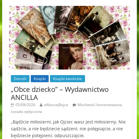
Dorośli
Książki
Książki katolickie
„Obce dziecko” – Wydawnictwo
ANCILLA
05/08/2026
wNaszejBajce
Możliwość komentowania
została wyłączona
„Bądźcie miłosierni, jak Ojciec wasz jest miłosierny. Nie
sądźcie, a nie będziecie sądzeni; nie potępiajcie, a nie
będziecie potępieni; odpuszczajcie,