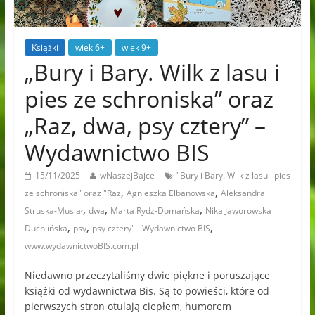
Książki
wiek 6+
wiek 9+
„Bury i Bary. Wilk z lasu i
pies ze schroniska” oraz
„Raz, dwa, psy cztery” –
Wydawnictwo BIS
15/11/2025
wNaszejBajce
"Bury i Bary. Wilk z lasu i pies
,
,
ze schroniska" oraz "Raz
Agnieszka Elbanowska
Aleksandra
,
,
,
Struska-Musiał
dwa
Marta Rydz-Domańska
Nika Jaworowska
,
,
,
Duchlińska
psy
psy cztery" - Wydawnictwo BIS
www.wydawnictwoBIS.com.pl
Niedawno przeczytaliśmy dwie piękne i poruszające
książki od wydawnictwa Bis. Są to powieści, które od
pierwszych stron otulają ciepłem, humorem