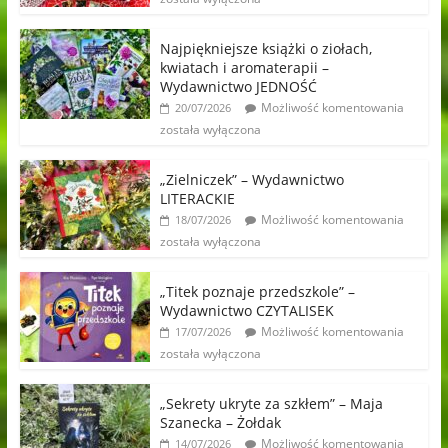
Najpiękniejsze książki o ziołach,
kwiatach i aromaterapii –
Wydawnictwo JEDNOŚĆ
Możliwość komentowania
20/07/2026
została wyłączona
„Zielniczek” – Wydawnictwo
LITERACKIE
Możliwość komentowania
18/07/2026
została wyłączona
„Titek poznaje przedszkole” –
Wydawnictwo CZYTALISEK
Możliwość komentowania
17/07/2026
została wyłączona
„Sekrety ukryte za szkłem” – Maja
Szanecka – Żołdak
Możliwość komentowania
14/07/2026