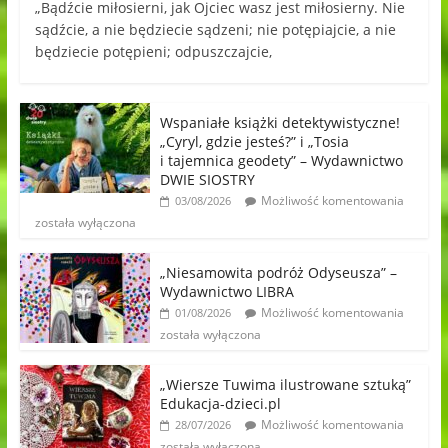
„Bądźcie miłosierni, jak Ojciec wasz jest miłosierny. Nie
sądźcie, a nie będziecie sądzeni; nie potępiajcie, a nie
będziecie potępieni; odpuszczajcie,
Wspaniałe książki detektywistyczne!
„Cyryl, gdzie jesteś?” i „Tosia
i tajemnica geodety” – Wydawnictwo
DWIE SIOSTRY
Możliwość komentowania
03/08/2026
została wyłączona
„Niesamowita podróż Odyseusza” –
Wydawnictwo LIBRA
Możliwość komentowania
01/08/2026
została wyłączona
„Wiersze Tuwima ilustrowane sztuką”
Edukacja-dzieci.pl
Możliwość komentowania
28/07/2026
została wyłączona