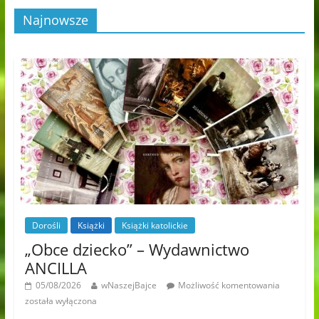
Najnowsze
Dorośli
Książki
Książki katolickie
„Obce dziecko” – Wydawnictwo
ANCILLA
05/08/2026
wNaszejBajce
Możliwość komentowania
została wyłączona