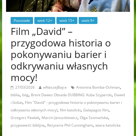
Pozostałe
wiek 12+
wiek 15+
wiek 9+
Film „David” –
przygodowa historia o
pokonywaniu barier i
odkrywaniu własnych
mocy!
,
27/03/2026
wNaszejBajce
Antonina Bomba-Ochman
,
,
,
biblia
bóg
Brent Dawes Obsada DUBBING: Kuba Szyperski
Dawid
,
i Goliat
Film "David" - przygodowa historia o pokonywaniu barier i
,
,
,
odkrywaniu własnych mocy!
film katolicki
Galapagos film
,
,
,
Grzegorz Pawlak
Marcin Januszkiewicz
Olga Szomańska
,
,
przypowieść biblijna
Reżyseria Phil Cunningham
wiara katolicka