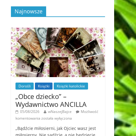
Najnowsze
Dorośli
Książki
Książki katolickie
„Obce dziecko” –
Wydawnictwo ANCILLA
05/08/2026
wNaszejBajce
Możliwość
komentowania
została wyłączona
„Bądźcie miłosierni, jak Ojciec wasz jest
miłosierny. Nie sądźcie, a nie będziecie