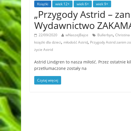
Książki
wiek 12+
wiek 6+
wiek 9+
„Przygody Astrid – zan
Wydawnictwo ZAKAM
,
22/09/2020
wNaszejBajce
Bullerbyn
Christina
,
,
książki dla dzieci
młodość Astrid
Przygody Astrid zanim zo
życie Astrid
Astrid Lindgren to nasza miłość. Przez ostatnie kil
przetłumaczone zostały na
Czytaj więcej