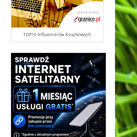
TOP10 Influencerów Książkowych