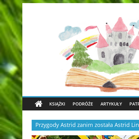
KSIĄŻKI
PODRÓŻE
ARTYKUŁY
PAT
Przygody Astrid zanim została Astrid Li