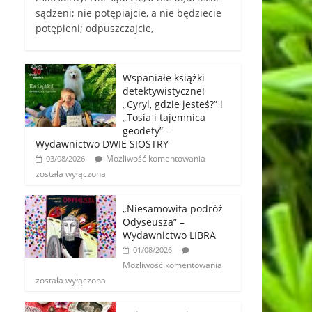
sądzeni; nie potępiajcie, a nie będziecie
potępieni; odpuszczajcie,
Wspaniałe książki
detektywistyczne!
„Cyryl, gdzie jesteś?” i
„Tosia i tajemnica
geodety” –
Wydawnictwo DWIE SIOSTRY
Możliwość komentowania
03/08/2026
została wyłączona
„Niesamowita podróż
Odyseusza” –
Wydawnictwo LIBRA
01/08/2026
Możliwość komentowania
została wyłączona