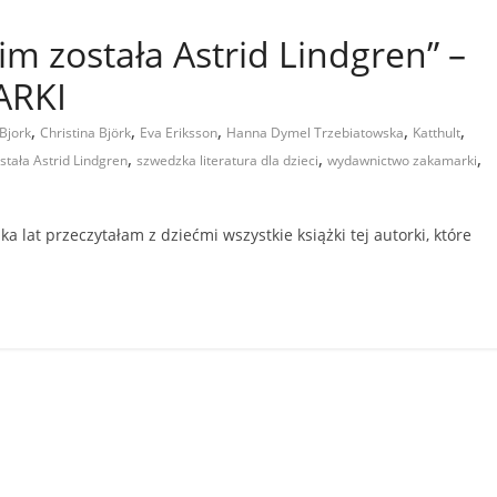
im została Astrid Lindgren” –
ARKI
,
,
,
,
,
 Bjork
Christina Björk
Eva Eriksson
Hanna Dymel Trzebiatowska
Katthult
,
,
,
stała Astrid Lindgren
szwedzka literatura dla dzieci
wydawnictwo zakamarki
ka lat przeczytałam z dziećmi wszystkie książki tej autorki, które