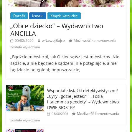
Dorośli
Książki
Książki katolickie
„Obce dziecko” – Wydawnictwo
ANCILLA
05/08/2026
wNaszejBajce
Możliwość komentowania
została wyłączona
„Bądźcie miłosierni, jak Ojciec wasz jest miłosierny. Nie
sądźcie, a nie będziecie sądzeni; nie potępiajcie, a nie
będziecie potępieni; odpuszczajcie,
Wspaniałe książki detektywistyczne!
„Cyryl, gdzie jesteś?” i „Tosia
i tajemnica geodety” – Wydawnictwo
DWIE SIOSTRY
Możliwość komentowania
03/08/2026
została wyłączona