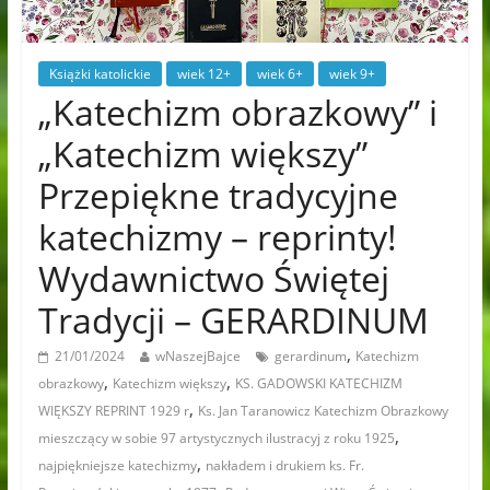
Książki katolickie
wiek 12+
wiek 6+
wiek 9+
„Katechizm obrazkowy” i
„Katechizm większy”
Przepiękne tradycyjne
katechizmy – reprinty!
Wydawnictwo Świętej
Tradycji – GERARDINUM
,
21/01/2024
wNaszejBajce
gerardinum
Katechizm
,
,
obrazkowy
Katechizm większy
KS. GADOWSKI KATECHIZM
,
WIĘKSZY REPRINT 1929 r
Ks. Jan Taranowicz Katechizm Obrazkowy
,
mieszczący w sobie 97 artystycznych ilustracyj z roku 1925
,
najpiękniejsze katechizmy
nakładem i drukiem ks. Fr.