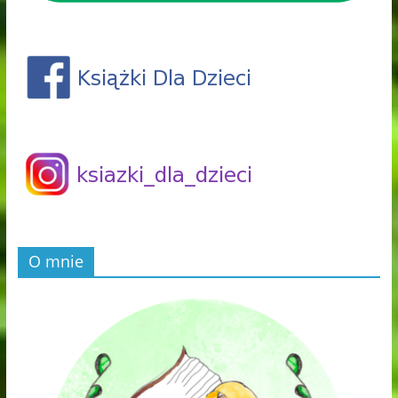
O mnie