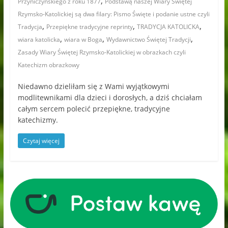
,
Przyniczyńskiego z roku 1877
Podstawą naszej Wiary Świętej
Rzymsko-Katolickiej są dwa filary: Pismo Święte i podanie ustne czyli
,
,
,
Tradycja
Przepiękne tradycyjne reprinty
TRADYCJA KATOLICKA
,
,
,
wiara katolicka
wiara w Boga
Wydawnictwo Świętej Tradycji
Zasady Wiary Świętej Rzymsko-Katolickiej w obrazkach czyli
Katechizm obrazkowy
Niedawno dzieliłam się z Wami wyjątkowymi
modlitewnikami dla dzieci i dorosłych, a dziś chciałam
całym sercem polecić przepiękne, tradycyjne
katechizmy.
Czytaj więcej