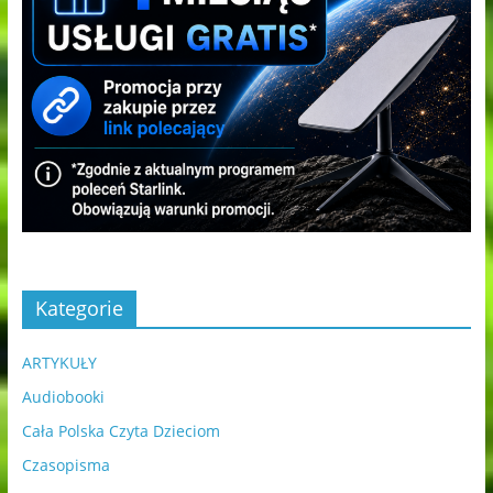
Kategorie
ARTYKUŁY
Audiobooki
Cała Polska Czyta Dzieciom
Czasopisma