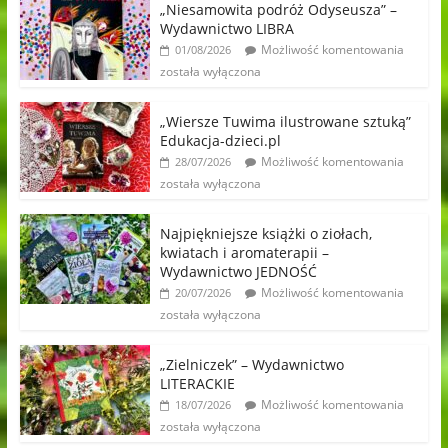
„Niesamowita podróż Odyseusza” –
Wydawnictwo LIBRA
Możliwość komentowania
01/08/2026
została wyłączona
„Wiersze Tuwima ilustrowane sztuką”
Edukacja-dzieci.pl
Możliwość komentowania
28/07/2026
została wyłączona
Najpiękniejsze książki o ziołach,
kwiatach i aromaterapii –
Wydawnictwo JEDNOŚĆ
Możliwość komentowania
20/07/2026
została wyłączona
„Zielniczek” – Wydawnictwo
LITERACKIE
Możliwość komentowania
18/07/2026
została wyłączona