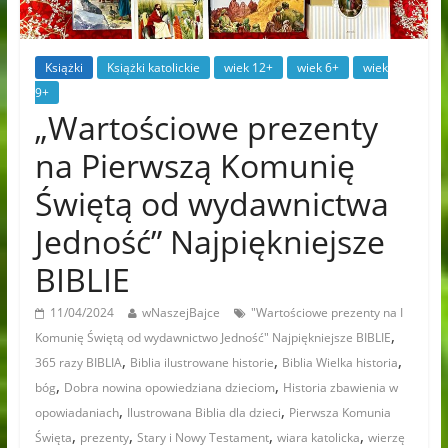
Książki
Książki katolickie
wiek 12+
wiek 6+
wiek
9+
„Wartościowe prezenty
na Pierwszą Komunię
Świętą od wydawnictwa
Jedność” Najpiękniejsze
BIBLIE
11/04/2024
wNaszejBajce
"Wartościowe prezenty na I
,
Komunię Świętą od wydawnictwo Jedność" Najpiękniejsze BIBLIE
,
,
,
365 razy BIBLIA
Biblia ilustrowane historie
Biblia Wielka historia
,
,
bóg
Dobra nowina opowiedziana dzieciom
Historia zbawienia w
,
,
opowiadaniach
Ilustrowana Biblia dla dzieci
Pierwsza Komunia
,
,
,
,
Święta
prezenty
Stary i Nowy Testament
wiara katolicka
wierzę