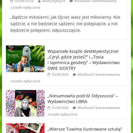
05/08/2026
wNaszejBajce
Możliwość komentowania
została wyłączona
„Bądźcie miłosierni, jak Ojciec wasz jest miłosierny. Nie
sądźcie, a nie będziecie sądzeni; nie potępiajcie, a nie
będziecie potępieni; odpuszczajcie,
Wspaniałe książki detektywistyczne!
„Cyryl, gdzie jesteś?” i „Tosia
i tajemnica geodety” – Wydawnictwo
DWIE SIOSTRY
Możliwość komentowania
03/08/2026
została wyłączona
„Niesamowita podróż Odyseusza” –
Wydawnictwo LIBRA
Możliwość komentowania
01/08/2026
została wyłączona
„Wiersze Tuwima ilustrowane sztuką”