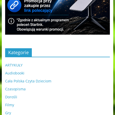
Kategorie
ARTYKUŁY
Audiobooki
Cała Polska Czyta Dzieciom
Czasopisma
Dorośli
Filmy
Gry