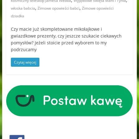
,
,
kosmiczny teleskop Jamesa Webba
Wyjątkowe święta Mani i Tynia
,
,
włoska babcia
Zimowe opowieści babci
Zimowe opowieści
dziadka
Czy macie już skompletowane mikołajkowe i
gwiazdkowe prezenty, czy jeszcze szukacie ciekawych
pomysłów? Jeżeli stoicie przed wyborem to my
podrzucamy
Czytaj więcej