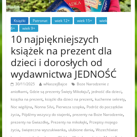
Książki
Patronat
wiek 12+
wiek 15+
wiek
6+
wiek 9+
10 najpiękniejszych
książek na prezent dla
dzieci i dorosłych od
wydawnictwa JEDNOŚĆ
30/11/2025
wNaszejBajce
Boże Narodzenie z
,
,
,
aniołkami
Gdzie są prezenty Święty Mikołaju?
jedność dla dzieci
,
,
,
książka na prezent
książki dla dzieci na prezent
kuchenne sekrety
,
,
,
Noc wigilijna
Nonna Silvi
Pierwsza szopka
Podróż do początków
,
,
,
życia
Pójdźmy wszyscy do stajenki
prezenty na Boże Narodzenie
,
,
prezenty na Gwiazdkę
Prezenty na mikołajki
Przepisy mojego
,
,
,
życia
świąteczna wyszukiwanka
ulubione dania
Wszechświat