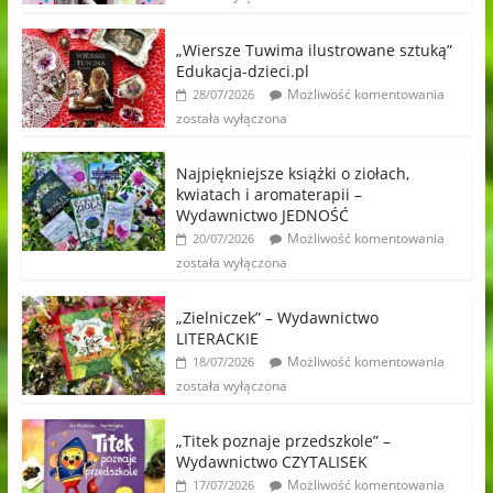
„Wiersze Tuwima ilustrowane sztuką”
Edukacja-dzieci.pl
Możliwość komentowania
28/07/2026
została wyłączona
Najpiękniejsze książki o ziołach,
kwiatach i aromaterapii –
Wydawnictwo JEDNOŚĆ
Możliwość komentowania
20/07/2026
została wyłączona
„Zielniczek” – Wydawnictwo
LITERACKIE
Możliwość komentowania
18/07/2026
została wyłączona
„Titek poznaje przedszkole” –
Wydawnictwo CZYTALISEK
Możliwość komentowania
17/07/2026