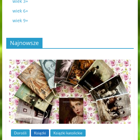
wiek 3+
wiek 6+
wiek 9+
Najnowsze
Dorośli
Książki
Książki katolickie