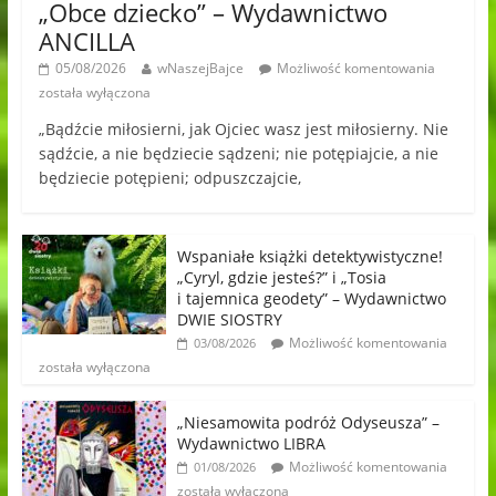
„Obce dziecko” – Wydawnictwo
ANCILLA
05/08/2026
wNaszejBajce
Możliwość komentowania
została wyłączona
„Bądźcie miłosierni, jak Ojciec wasz jest miłosierny. Nie
sądźcie, a nie będziecie sądzeni; nie potępiajcie, a nie
będziecie potępieni; odpuszczajcie,
Wspaniałe książki detektywistyczne!
„Cyryl, gdzie jesteś?” i „Tosia
i tajemnica geodety” – Wydawnictwo
DWIE SIOSTRY
Możliwość komentowania
03/08/2026
została wyłączona
„Niesamowita podróż Odyseusza” –
Wydawnictwo LIBRA
Możliwość komentowania
01/08/2026
została wyłączona