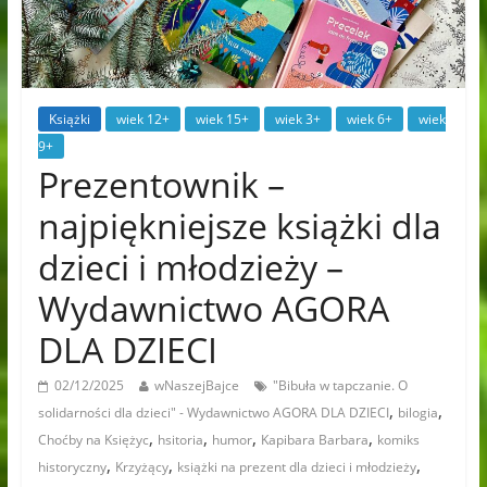
Książki
wiek 12+
wiek 15+
wiek 3+
wiek 6+
wiek
9+
Prezentownik –
najpiękniejsze książki dla
dzieci i młodzieży –
Wydawnictwo AGORA
DLA DZIECI
02/12/2025
wNaszejBajce
"Bibuła w tapczanie. O
,
,
solidarności dla dzieci" - Wydawnictwo AGORA DLA DZIECI
bilogia
,
,
,
,
Choćby na Księżyc
hsitoria
humor
Kapibara Barbara
komiks
,
,
,
historyczny
Krzyżący
książki na prezent dla dzieci i młodzieży