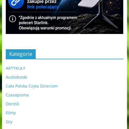
Kategorie
ARTYKUŁY
Audiobooki
Cała Polska Czyta Dzieciom
Czasopisma
Dorośli
Filmy
Gry