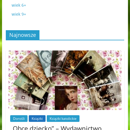
wiek 6+
wiek 9+
Najnowsze
Dorośli
Książki
Książki katolickie
„Obce dziecko” – Wydawnictwo