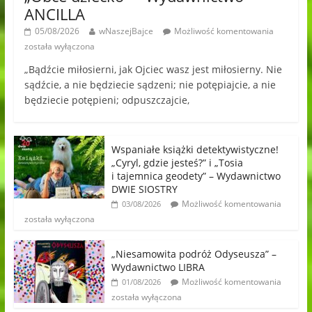
ANCILLA
05/08/2026
wNaszejBajce
Możliwość komentowania
została wyłączona
„Bądźcie miłosierni, jak Ojciec wasz jest miłosierny. Nie
sądźcie, a nie będziecie sądzeni; nie potępiajcie, a nie
będziecie potępieni; odpuszczajcie,
Wspaniałe książki detektywistyczne!
„Cyryl, gdzie jesteś?” i „Tosia
i tajemnica geodety” – Wydawnictwo
DWIE SIOSTRY
Możliwość komentowania
03/08/2026
została wyłączona
„Niesamowita podróż Odyseusza” –
Wydawnictwo LIBRA
Możliwość komentowania
01/08/2026
została wyłączona