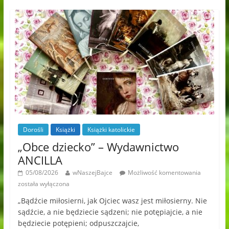
Dorośli
Książki
Książki katolickie
„Obce dziecko” – Wydawnictwo
ANCILLA
05/08/2026
wNaszejBajce
Możliwość komentowania
została wyłączona
„Bądźcie miłosierni, jak Ojciec wasz jest miłosierny. Nie
sądźcie, a nie będziecie sądzeni; nie potępiajcie, a nie
będziecie potępieni; odpuszczajcie,