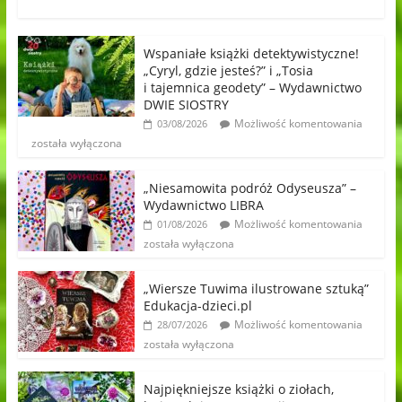
Wspaniałe książki detektywistyczne!
„Cyryl, gdzie jesteś?” i „Tosia
i tajemnica geodety” – Wydawnictwo
DWIE SIOSTRY
Możliwość komentowania
03/08/2026
została wyłączona
„Niesamowita podróż Odyseusza” –
Wydawnictwo LIBRA
Możliwość komentowania
01/08/2026
została wyłączona
„Wiersze Tuwima ilustrowane sztuką”
Edukacja-dzieci.pl
Możliwość komentowania
28/07/2026
została wyłączona
Najpiękniejsze książki o ziołach,