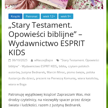
Książki
Patronat
wiek 12+
wiek 9+
„Stary Testament.
Opowieści biblijne” –
Wydawnictwo ESPRIT
KIDS
06/10/2025
wNaszejBajce
"Stary Testament. Opowieści
,
,
biblijne" - Wydawnictwo ESPRIT KIDS
biblia
czytam polskich
,
,
,
,
autorów
Justyna Bednarek
Marcin Minor
pismo święte
polska
,
,
,
ilustarcja dla dzieci
prezent na Pierwszą Komunię
wiara katolicka
wiara w Boga
Patronuję wyjątkowej książce! Zapraszam Was, moi
drodzy czytelnicy, na niezwykły spacer przez dzieje
świata i ludzkości, razem z Justyną Bednarek,