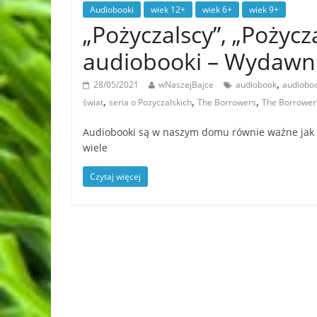
Audiobooki
wiek 12+
wiek 6+
wiek 9+
„Pożyczalscy”, „Pożycza
audiobooki – Wydawn
,
28/05/2021
wNaszejBajce
audiobook
audioboo
,
,
,
świat
seria o Pożyczalskich
The Borrowers
The Borrowers
Audiobooki są w naszym domu równie ważne jak ks
wiele
Czytaj więcej