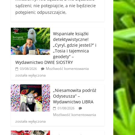
sądzeni; nie potępiajcie, a nie będziecie
potępieni; odpuszczajcie,
Wspaniałe książki
detektywistyczne!
„Cyryl, gdzie jesteś?” i
„Tosia i tajemnica
geodety” –
Wydawnictwo DWIE SIOSTRY
Możliwość komentowania
03/08/2026
została wyłączona
„Niesamowita podróż
Odyseusza” –
Wydawnictwo LIBRA
01/08/2026
Możliwość komentowania
została wyłączona