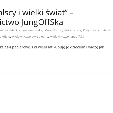
lscy i wielki świat” –
ictwo JungOffSka
,
,
,
,
ki dla dzieci
edyta jungowska
Mary Norton
Pożyczalscy
Pożyczalscy i wielki
,
,
 Afield
wydawnictwo dwie siostry
wydawnictwo Jungoffska
iążki papierowe. Od wielu lat kupuję je dzieciom i widzę jak