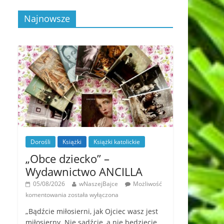
Najnowsze
Dorośli
Książki
Książki katolickie
„Obce dziecko” –
Wydawnictwo ANCILLA
05/08/2026
wNaszejBajce
Możliwość
komentowania
została wyłączona
„Bądźcie miłosierni, jak Ojciec wasz jest
miłosierny. Nie sądźcie, a nie będziecie