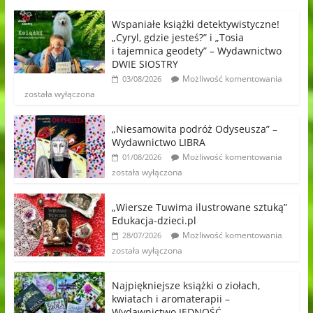
Wspaniałe książki detektywistyczne!
„Cyryl, gdzie jesteś?” i „Tosia
i tajemnica geodety” – Wydawnictwo
DWIE SIOSTRY
Możliwość komentowania
03/08/2026
została wyłączona
„Niesamowita podróż Odyseusza” –
Wydawnictwo LIBRA
Możliwość komentowania
01/08/2026
została wyłączona
„Wiersze Tuwima ilustrowane sztuką”
Edukacja-dzieci.pl
Możliwość komentowania
28/07/2026
została wyłączona
Najpiękniejsze książki o ziołach,
kwiatach i aromaterapii –
Wydawnictwo JEDNOŚĆ