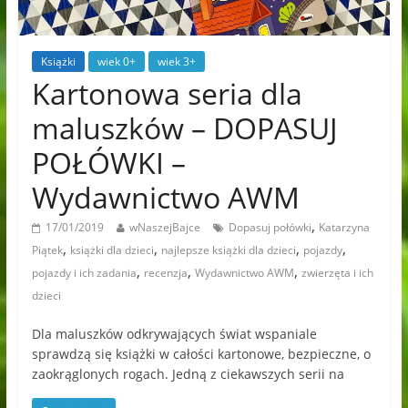
Książki
wiek 0+
wiek 3+
Kartonowa seria dla
maluszków – DOPASUJ
POŁÓWKI –
Wydawnictwo AWM
,
17/01/2019
wNaszejBajce
Dopasuj połówki
Katarzyna
,
,
,
,
Piątek
książki dla dzieci
najlepsze książki dla dzieci
pojazdy
,
,
,
pojazdy i ich zadania
recenzja
Wydawnictwo AWM
zwierzęta i ich
dzieci
Dla maluszków odkrywających świat wspaniale
sprawdzą się książki w całości kartonowe, bezpieczne, o
zaokrąglonych rogach. Jedną z ciekawszych serii na