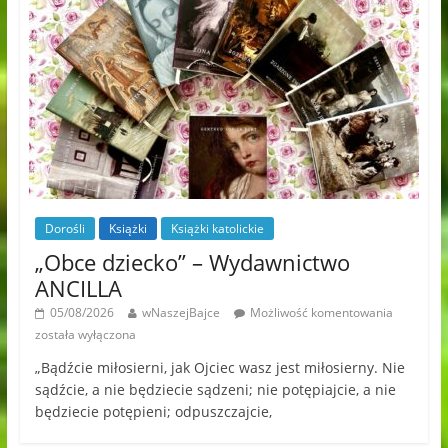
Dorośli
Książki
Książki katolickie
„Obce dziecko” – Wydawnictwo
ANCILLA
05/08/2026
wNaszejBajce
Możliwość komentowania
została wyłączona
„Bądźcie miłosierni, jak Ojciec wasz jest miłosierny. Nie
sądźcie, a nie będziecie sądzeni; nie potępiajcie, a nie
będziecie potępieni; odpuszczajcie,