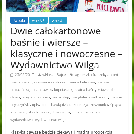
Książki
wiek 0+
wiek 3+
Dwie całokartonowe
baśnie i wiersze –
klasyczne i nowoczesne –
Wydawnictwo Wilga
,
25/02/2017
wNaszejBajce
agnieszka frączek
antoni
,
,
,
marianowicz
czerwony kapturek
joanna kulmowa
joanna
,
,
,
,
papuzińska
julian tuwim
kopciuszek
kraina baśni
książka dla
,
,
,
,
dzieci
książki dla dzieci
lee krutop
magdalena witkiewicz
marcin
,
,
,
,
,
brykczyński
opis
poeci bawią dzieci
recenzja
roszpunka
śpiąca
,
,
,
,
królewna
słoń trąbalski
trzy świnki
urszula kozłowska
,
wydawnictwo
wydawnictwo wilga
Klasyka zawsze będzie ciekawą i mądrą propozycją