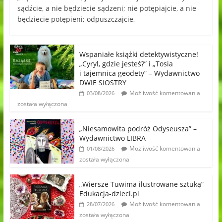
sądźcie, a nie będziecie sądzeni; nie potępiajcie, a nie
będziecie potępieni; odpuszczajcie,
Wspaniałe książki detektywistyczne!
„Cyryl, gdzie jesteś?” i „Tosia
i tajemnica geodety” – Wydawnictwo
DWIE SIOSTRY
Możliwość komentowania
03/08/2026
została wyłączona
„Niesamowita podróż Odyseusza” –
Wydawnictwo LIBRA
Możliwość komentowania
01/08/2026
została wyłączona
„Wiersze Tuwima ilustrowane sztuką”
Edukacja-dzieci.pl
Możliwość komentowania
28/07/2026
została wyłączona