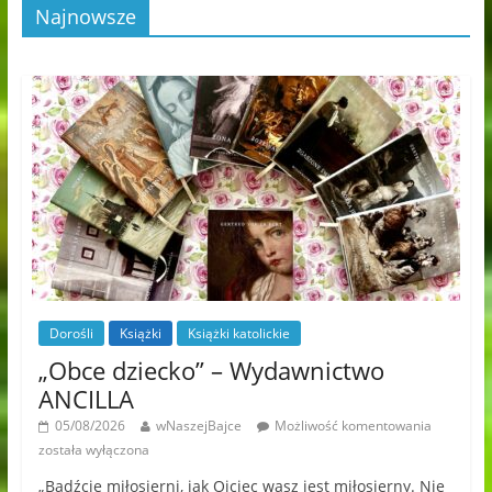
Najnowsze
Dorośli
Książki
Książki katolickie
„Obce dziecko” – Wydawnictwo
ANCILLA
05/08/2026
wNaszejBajce
Możliwość komentowania
została wyłączona
„Bądźcie miłosierni, jak Ojciec wasz jest miłosierny. Nie