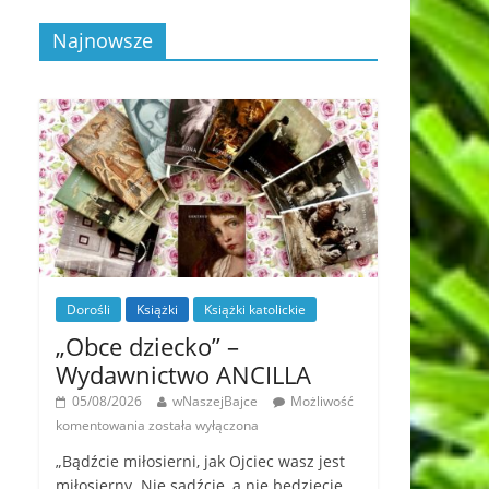
Najnowsze
Dorośli
Książki
Książki katolickie
„Obce dziecko” –
Wydawnictwo ANCILLA
05/08/2026
wNaszejBajce
Możliwość
komentowania
została wyłączona
„Bądźcie miłosierni, jak Ojciec wasz jest
miłosierny. Nie sądźcie, a nie będziecie