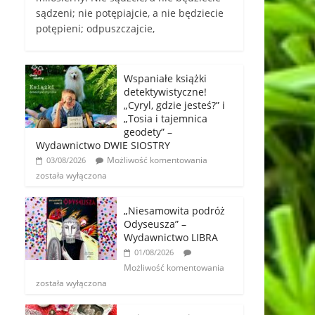
sądzeni; nie potępiajcie, a nie będziecie
potępieni; odpuszczajcie,
Wspaniałe książki
detektywistyczne!
„Cyryl, gdzie jesteś?” i
„Tosia i tajemnica
geodety” –
Wydawnictwo DWIE SIOSTRY
Możliwość komentowania
03/08/2026
została wyłączona
„Niesamowita podróż
Odyseusza” –
Wydawnictwo LIBRA
01/08/2026
Możliwość komentowania
została wyłączona