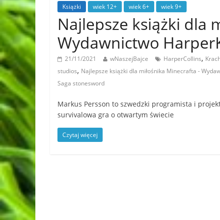
Książki
wiek 12+
wiek 6+
wiek 9+
Najlepsze książki dla 
Wydawnictwo Harper
,
21/11/2021
wNaszejBajce
HarperCollins
Krach
,
studios
Najlepsze książki dla miłośnika Minecrafta - Wyd
Saga stonesword
Markus Persson to szwedzki programista i projek
survivalowa gra o otwartym świecie
Czytaj więcej