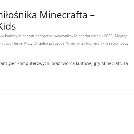
miłośnika Minecrafta –
Kids
,
,
,
 w kodzie
Minecraft podręcznik wojownika
Minecrfat rocznik 2022
Mojang
,
,
,
awnictwo HarperKids
Oficjalna przygoda Minecrafta
Podręcznik kreatywności
tant gier komputerowych, oraz twórca kultowej gry Minecraft. Ta