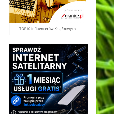
TOP10 Influencerów Książkowych