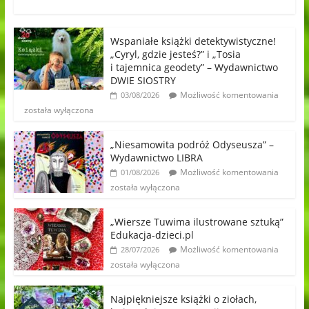
Wspaniałe książki detektywistyczne!
„Cyryl, gdzie jesteś?” i „Tosia
i tajemnica geodety” – Wydawnictwo
DWIE SIOSTRY
Możliwość komentowania
03/08/2026
została wyłączona
„Niesamowita podróż Odyseusza” –
Wydawnictwo LIBRA
Możliwość komentowania
01/08/2026
została wyłączona
„Wiersze Tuwima ilustrowane sztuką”
Edukacja-dzieci.pl
Możliwość komentowania
28/07/2026
została wyłączona
Najpiękniejsze książki o ziołach,