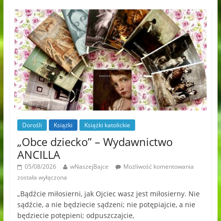
Dorośli
Książki
Książki katolickie
„Obce dziecko” – Wydawnictwo
ANCILLA
05/08/2026
wNaszejBajce
Możliwość komentowania
została wyłączona
„Bądźcie miłosierni, jak Ojciec wasz jest miłosierny. Nie
sądźcie, a nie będziecie sądzeni; nie potępiajcie, a nie
będziecie potępieni; odpuszczajcie,