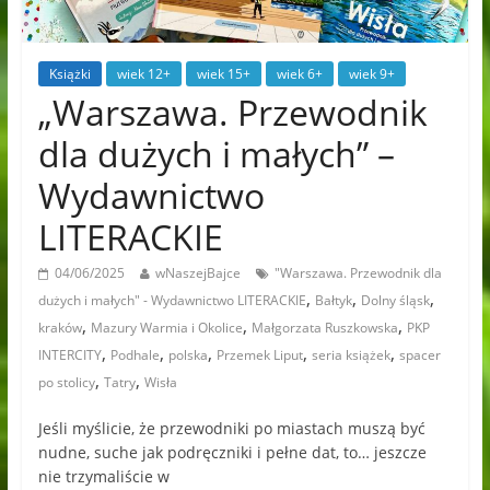
Książki
wiek 12+
wiek 15+
wiek 6+
wiek 9+
„Warszawa. Przewodnik
dla dużych i małych” –
Wydawnictwo
LITERACKIE
04/06/2025
wNaszejBajce
"Warszawa. Przewodnik dla
,
,
,
dużych i małych" - Wydawnictwo LITERACKIE
Bałtyk
Dolny śląsk
,
,
,
kraków
Mazury Warmia i Okolice
Małgorzata Ruszkowska
PKP
,
,
,
,
,
INTERCITY
Podhale
polska
Przemek Liput
seria książek
spacer
,
,
po stolicy
Tatry
Wisła
Jeśli myślicie, że przewodniki po miastach muszą być
nudne, suche jak podręczniki i pełne dat, to… jeszcze
nie trzymaliście w