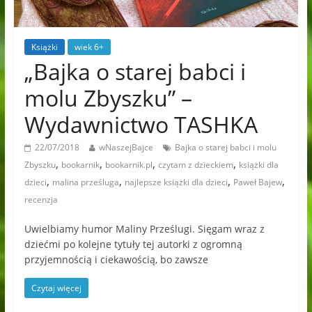
Książki
wiek 6+
„Bajka o starej babci i
molu Zbyszku” –
Wydawnictwo TASHKA
22/07/2018
wNaszejBajce
Bajka o starej babci i molu
,
,
,
,
Zbyszku
bookarnik
bookarnik.pl
czytam z dzieckiem
książki dla
,
,
,
,
dzieci
malina prześluga
najlepsze książki dla dzieci
Paweł Bajew
recenzja
Uwielbiamy humor Maliny Prześlugi. Sięgam wraz z
dziećmi po kolejne tytuły tej autorki z ogromną
przyjemnością i ciekawością, bo zawsze
Czytaj więcej