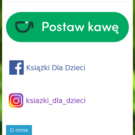
O mnie