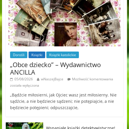
Dorośli
Książki
Książki katolickie
„Obce dziecko” – Wydawnictwo
ANCILLA
05/08/2026
wNaszejBajce
Możliwość komentowania
została wyłączona
„Bądźcie miłosierni, jak Ojciec wasz jest miłosierny. Nie
sądźcie, a nie będziecie sądzeni; nie potępiajcie, a nie
będziecie potępieni; odpuszczajcie,
Wspaniałe książki detektywistyczne!