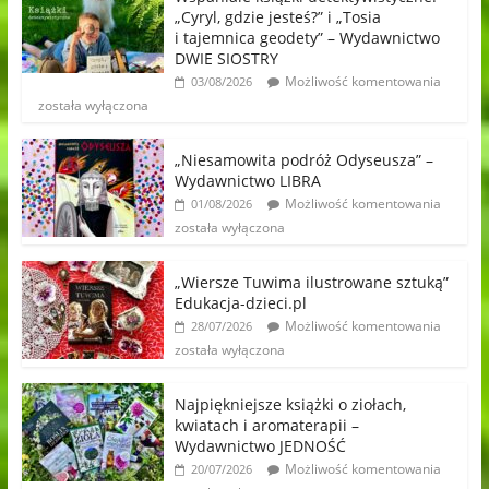
„Cyryl, gdzie jesteś?” i „Tosia
i tajemnica geodety” – Wydawnictwo
DWIE SIOSTRY
Możliwość komentowania
03/08/2026
została wyłączona
„Niesamowita podróż Odyseusza” –
Wydawnictwo LIBRA
Możliwość komentowania
01/08/2026
została wyłączona
„Wiersze Tuwima ilustrowane sztuką”
Edukacja-dzieci.pl
Możliwość komentowania
28/07/2026
została wyłączona
Najpiękniejsze książki o ziołach,
kwiatach i aromaterapii –
Wydawnictwo JEDNOŚĆ
Możliwość komentowania
20/07/2026