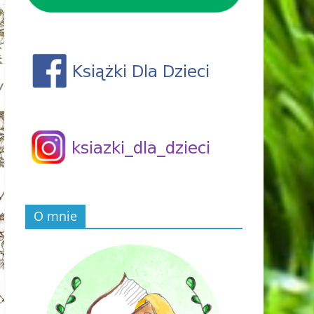
O mnie