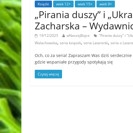
Książki
wiek 12+
wiek 15+
wiek 9+
„Pirania duszy” i „Ukr
Zacharska – Wydawni
19/12/2025
wNaszejBajce
"Pirania duszy" i "
,
,
,
Walachowska
seria książek
seria Latarenki
seria o Latar
Och, co za seria! Zapraszam Was dziś serdecznie
gdzie wspaniałe przygody spotykają się
Czytaj więcej