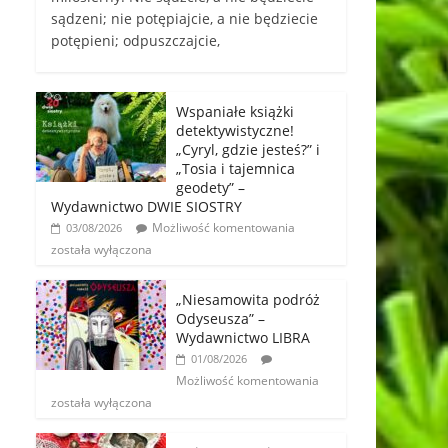
sądzeni; nie potępiajcie, a nie będziecie
potępieni; odpuszczajcie,
Wspaniałe książki
detektywistyczne!
„Cyryl, gdzie jesteś?” i
„Tosia i tajemnica
geodety” –
Wydawnictwo DWIE SIOSTRY
Możliwość komentowania
03/08/2026
została wyłączona
„Niesamowita podróż
Odyseusza” –
Wydawnictwo LIBRA
01/08/2026
Możliwość komentowania
została wyłączona