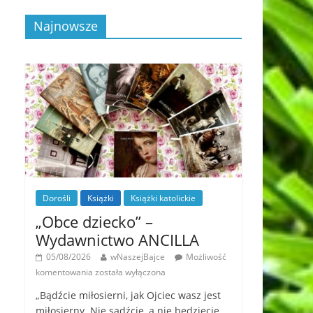
Najnowsze
Dorośli
Książki
Książki katolickie
„Obce dziecko” –
Wydawnictwo ANCILLA
05/08/2026
wNaszejBajce
Możliwość
komentowania
została wyłączona
„Bądźcie miłosierni, jak Ojciec wasz jest
miłosierny. Nie sądźcie, a nie będziecie