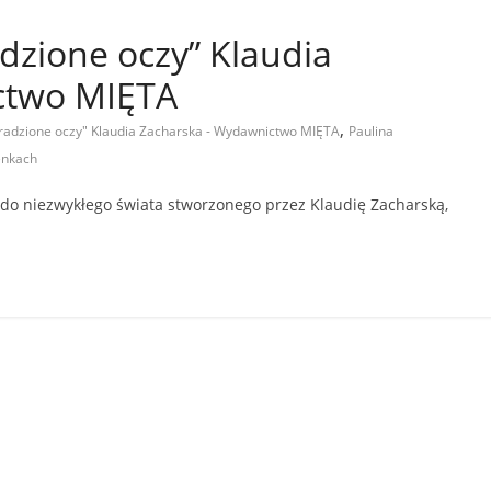
adzione oczy” Klaudia
ctwo MIĘTA
,
Ukradzione oczy" Klaudia Zacharska - Wydawnictwo MIĘTA
Paulina
enkach
 do niezwykłego świata stworzonego przez Klaudię Zacharską,