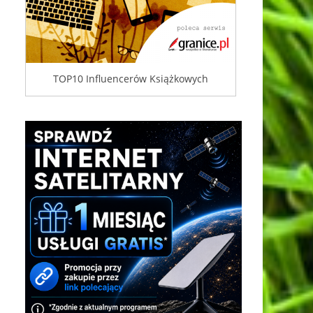
TOP10 Influencerów Książkowych