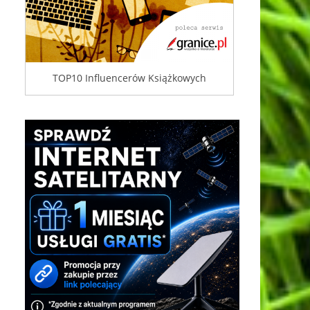
TOP10 Influencerów Książkowych