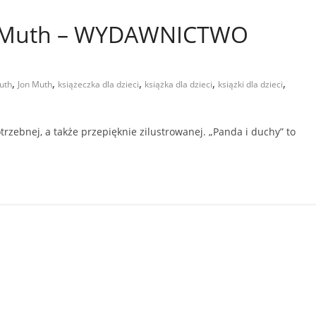
 J. Muth – WYDAWNICTWO
,
,
,
,
,
Muth
Jon Muth
książeczka dla dzieci
książka dla dzieci
książki dla dzieci
rzebnej, a także przepięknie zilustrowanej. „Panda i duchy” to