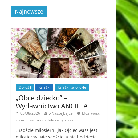
Najnowsze
Dorośli
Książki
Książki katolickie
„Obce dziecko” –
Wydawnictwo ANCILLA
05/08/2026
wNaszejBajce
Możliwość
komentowania
została wyłączona
„Bądźcie miłosierni, jak Ojciec wasz jest
miłosierny. Nie sądźcie, a nie będziecie