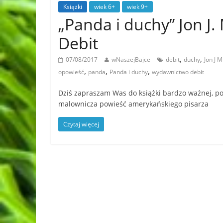
Książki
wiek 6+
wiek 9+
„Panda i duchy” Jon
Debit
,
,
07/08/2017
wNaszejBajce
debit
duchy
Jon J 
,
,
,
opowieść
panda
Panda i duchy
wydawnictwo debit
Dziś zapraszam Was do książki bardzo ważnej, pot
malownicza powieść amerykańskiego pisarza
Czytaj więcej