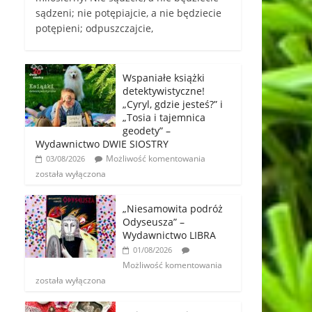
sądzeni; nie potępiajcie, a nie będziecie
potępieni; odpuszczajcie,
Wspaniałe książki
detektywistyczne!
„Cyryl, gdzie jesteś?” i
„Tosia i tajemnica
geodety” –
Wydawnictwo DWIE SIOSTRY
Możliwość komentowania
03/08/2026
została wyłączona
„Niesamowita podróż
Odyseusza” –
Wydawnictwo LIBRA
01/08/2026
Możliwość komentowania
została wyłączona