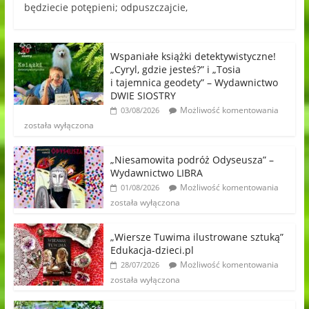
będziecie potępieni; odpuszczajcie,
Wspaniałe książki detektywistyczne!
„Cyryl, gdzie jesteś?” i „Tosia
i tajemnica geodety” – Wydawnictwo
DWIE SIOSTRY
Możliwość komentowania
03/08/2026
została wyłączona
„Niesamowita podróż Odyseusza” –
Wydawnictwo LIBRA
Możliwość komentowania
01/08/2026
została wyłączona
„Wiersze Tuwima ilustrowane sztuką”
Edukacja-dzieci.pl
Możliwość komentowania
28/07/2026
została wyłączona