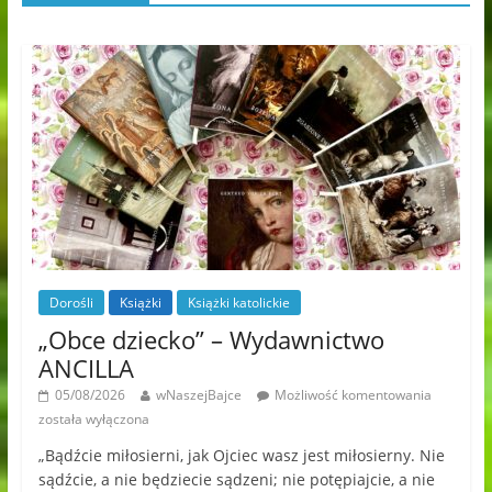
Dorośli
Książki
Książki katolickie
„Obce dziecko” – Wydawnictwo
ANCILLA
05/08/2026
wNaszejBajce
Możliwość komentowania
została wyłączona
„Bądźcie miłosierni, jak Ojciec wasz jest miłosierny. Nie
sądźcie, a nie będziecie sądzeni; nie potępiajcie, a nie