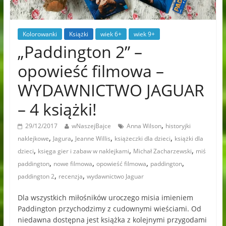
Kolorowanki
Książki
wiek 6+
wiek 9+
„Paddington 2” –
opowieść filmowa –
WYDAWNICTWO JAGUAR
– 4 książki!
,
29/12/2017
wNaszejBajce
Anna Wilson
historyjki
,
,
,
,
naklejkowe
Jagura
Jeanne Willis
książeczki dla dzieci
książki dla
,
,
,
dzieci
księga gier i zabaw w naklejkami
Michał Zacharzewski
miś
,
,
,
,
paddington
nowe filmowa
opowieść filmowa
paddington
,
,
paddington 2
recenzja
wydawnictwo Jaguar
Dla wszystkich miłośników uroczego misia imieniem
Paddington przychodzimy z cudownymi wieściami. Od
niedawna dostępna jest książka z kolejnymi przygodami