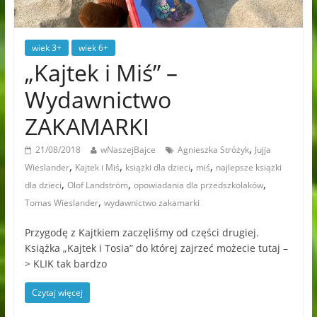
wiek 3+
wiek 6+
„Kajtek i Miś” –
Wydawnictwo
ZAKAMARKI
,
21/08/2018
wNaszejBajce
Agnieszka Stróżyk
Jujja
,
,
,
,
Wieslander
Kajtek i Miś
książki dla dzieci
miś
najlepsze książki
,
,
,
dla dzieci
Olof Landström
opowiadania dla przedszkolaków
,
Tomas Wieslander
wydawnictwo zakamarki
Przygodę z Kajtkiem zaczęliśmy od części drugiej.
Książka „Kajtek i Tosia” do której zajrzeć możecie tutaj –
> KLIK tak bardzo
Czytaj więcej