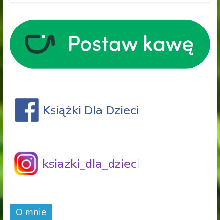
O mnie