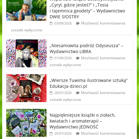
„Cyryl, gdzie jesteś?” i „Tosia
i tajemnica geodety” – Wydawnictwo
DWIE SIOSTRY
Możliwość komentowania
03/08/2026
została wyłączona
„Niesamowita podróż Odyseusza” –
Wydawnictwo LIBRA
Możliwość komentowania
01/08/2026
została wyłączona
„Wiersze Tuwima ilustrowane sztuką”
Edukacja-dzieci.pl
Możliwość komentowania
28/07/2026
została wyłączona
Najpiękniejsze książki o ziołach,
kwiatach i aromaterapii –
Wydawnictwo JEDNOŚĆ
Możliwość komentowania
20/07/2026