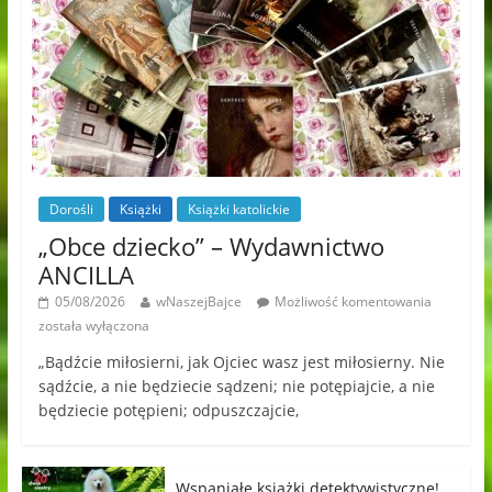
Dorośli
Książki
Książki katolickie
„Obce dziecko” – Wydawnictwo
ANCILLA
05/08/2026
wNaszejBajce
Możliwość komentowania
została wyłączona
„Bądźcie miłosierni, jak Ojciec wasz jest miłosierny. Nie
sądźcie, a nie będziecie sądzeni; nie potępiajcie, a nie
będziecie potępieni; odpuszczajcie,
Wspaniałe książki detektywistyczne!