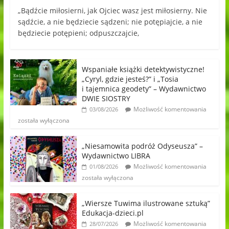
„Bądźcie miłosierni, jak Ojciec wasz jest miłosierny. Nie
sądźcie, a nie będziecie sądzeni; nie potępiajcie, a nie
będziecie potępieni; odpuszczajcie,
Wspaniałe książki detektywistyczne!
„Cyryl, gdzie jesteś?” i „Tosia
i tajemnica geodety” – Wydawnictwo
DWIE SIOSTRY
Możliwość komentowania
03/08/2026
została wyłączona
„Niesamowita podróż Odyseusza” –
Wydawnictwo LIBRA
Możliwość komentowania
01/08/2026
została wyłączona
„Wiersze Tuwima ilustrowane sztuką”
Edukacja-dzieci.pl
Możliwość komentowania
28/07/2026