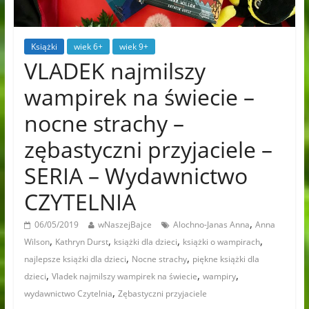
Książki
wiek 6+
wiek 9+
VLADEK najmilszy
wampirek na świecie –
nocne strachy –
zębastyczni przyjaciele –
SERIA – Wydawnictwo
CZYTELNIA
,
06/05/2019
wNaszejBajce
Alochno-Janas Anna
Anna
,
,
,
,
Wilson
Kathryn Durst
książki dla dzieci
książki o wampirach
,
,
najlepsze książki dla dzieci
Nocne strachy
piękne książki dla
,
,
,
dzieci
Vladek najmilszy wampirek na świecie
wampiry
,
wydawnictwo Czytelnia
Zębastyczni przyjaciele