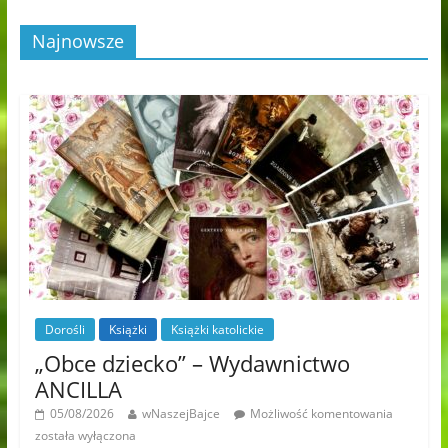
Najnowsze
Dorośli
Książki
Książki katolickie
„Obce dziecko” – Wydawnictwo
ANCILLA
05/08/2026
wNaszejBajce
Możliwość komentowania
została wyłączona