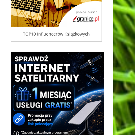
TOP10 Influencerów Książkowych