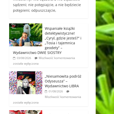
sądzeni; nie potępiajcie, a nie będziecie
potępieni; odpuszczajcie,
Wspaniałe książki
detektywistyczne!
„Cyryl, gdzie jesteś?” i
„Tosia i tajemnica
geodety” –
Wydawnictwo DWIE SIOSTRY
Możliwość komentowania
03/08/2026
została wyłączona
„Niesamowita podróż
Odyseusza” –
Wydawnictwo LIBRA
01/08/2026
Możliwość komentowania
została wyłączona