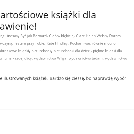
artościowe książki dla
awienie!
,
,
,
,
ing Lindsay
Być jak Bernard
Cień w błękicie
Clare Helen Welsh
Dorota
,
,
,
ewczyną
Jestem przy Tobie
Kate Hindley
Kocham was równie mocno
,
,
,
obrazkowe książki
picturebook
picturebooki dla dzieci
piękne książki dla
,
,
,
mu na każdej ulicy
wydawnictwa Wilga
wydawnictwo tadam
wydawnictwo
ie ilustrowanych książek. Bardzo się cieszę, bo naprawdę wybór