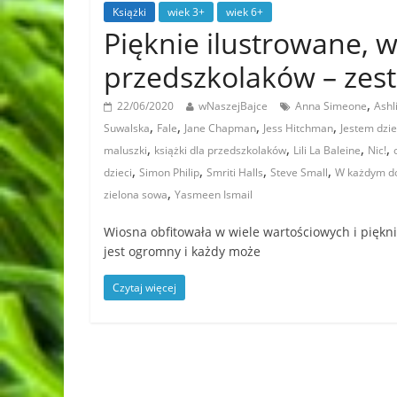
Książki
wiek 3+
wiek 6+
Pięknie ilustrowane, w
przedszkolaków – zest
,
22/06/2020
wNaszejBajce
Anna Simeone
Ashl
,
,
,
,
Suwalska
Fale
Jane Chapman
Jess Hitchman
Jestem dzi
,
,
,
,
maluszki
książki dla przedszkolaków
Lili La Baleine
Nic!
,
,
,
,
dzieci
Simon Philip
Smriti Halls
Steve Small
W każdym do
,
zielona sowa
Yasmeen Ismail
Wiosna obfitowała w wiele wartościowych i piękn
jest ogromny i każdy może
Czytaj więcej