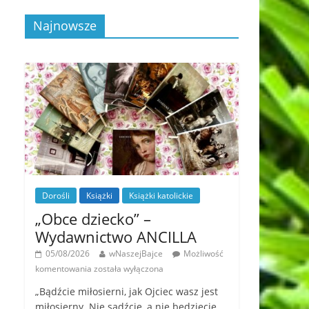
Najnowsze
Dorośli
Książki
Książki katolickie
„Obce dziecko” –
Wydawnictwo ANCILLA
05/08/2026
wNaszejBajce
Możliwość
komentowania
została wyłączona
„Bądźcie miłosierni, jak Ojciec wasz jest
miłosierny. Nie sądźcie, a nie będziecie