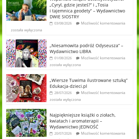
„Cyryl, gdzie jesteś?” i „Tosia
i tajemnica geodety” – Wydawnictwo
DWIE SIOSTRY
Możliwość komentowania
03/08/2026
została wyłączona
„Niesamowita podróż Odyseusza” –
Wydawnictwo LIBRA
Możliwość komentowania
01/08/2026
została wyłączona
„Wiersze Tuwima ilustrowane sztuką”
Edukacja-dzieci.pl
Możliwość komentowania
28/07/2026
została wyłączona
Najpiękniejsze książki o ziołach,
kwiatach i aromaterapii –
Wydawnictwo JEDNOŚĆ
Możliwość komentowania
20/07/2026