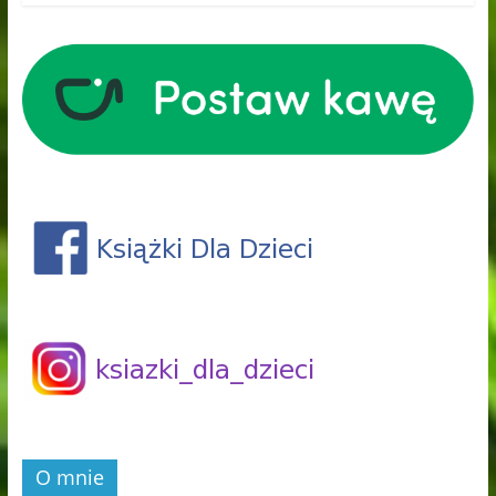
O mnie