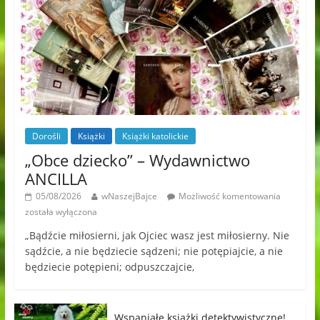
Dorośli
Książki
Książki katolickie
„Obce dziecko” – Wydawnictwo
ANCILLA
05/08/2026
wNaszejBajce
Możliwość komentowania
została wyłączona
„Bądźcie miłosierni, jak Ojciec wasz jest miłosierny. Nie
sądźcie, a nie będziecie sądzeni; nie potępiajcie, a nie
będziecie potępieni; odpuszczajcie,
Wspaniałe książki detektywistyczne!