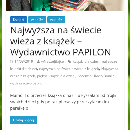
Książki
wiek 3+
wiek 6+
Najwyższa na świecie
wieża z książek –
Wydawnictwo PAPILON
,
14/03/2019
wNaszejBajce
książki dla dzieci
najlepsze
,
,
książki dla dzieci
najwyższa na świecie wieża z książek
Najwyższa
,
,
,
,
wieża z książek
piękne książki dla dzieci
recenzja
Rocio Bonilla
wydawnictwo papilon
Mamo! To przecież książka o nas – usłyszałam od trójki
swoich dzieci gdy po raz pierwszy przeczytałam im
perełkę o
Czytaj więcej