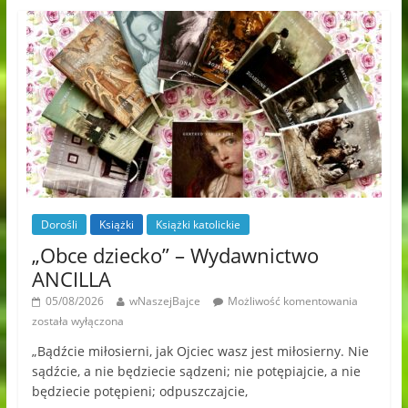
Dorośli
Książki
Książki katolickie
„Obce dziecko” – Wydawnictwo
ANCILLA
05/08/2026
wNaszejBajce
Możliwość komentowania
została wyłączona
„Bądźcie miłosierni, jak Ojciec wasz jest miłosierny. Nie
sądźcie, a nie będziecie sądzeni; nie potępiajcie, a nie
będziecie potępieni; odpuszczajcie,