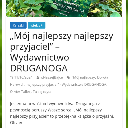
Książki
wiek 3+
„Mój najlepszy najlepszy
przyjaciel” –
Wydawnictwo
DRUGANOGA
,
11/10/2024
wNaszejBajce
"Mój najlepszy
Dorota
,
,
Hartwich
najlepszy przyjaciel" - Wydawnictwa DRUGANOGA
,
Olivier Tallec
Tu się czyta
Jesienna nowość od wydawnictwa Druganoga z
pewnością poruszy Wasze serca! „Mój najlepszy
najlepszy przyjaciel” to przepiękna książka o przyjaźni.
Olivier