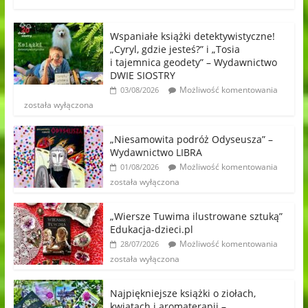
Wspaniałe książki detektywistyczne!
„Cyryl, gdzie jesteś?” i „Tosia
i tajemnica geodety” – Wydawnictwo
DWIE SIOSTRY
Możliwość komentowania
03/08/2026
została wyłączona
„Niesamowita podróż Odyseusza” –
Wydawnictwo LIBRA
Możliwość komentowania
01/08/2026
została wyłączona
„Wiersze Tuwima ilustrowane sztuką”
Edukacja-dzieci.pl
Możliwość komentowania
28/07/2026
została wyłączona
Najpiękniejsze książki o ziołach,
kwiatach i aromaterapii –