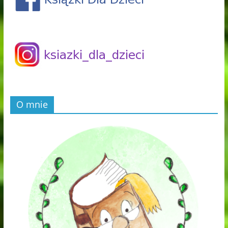
O mnie