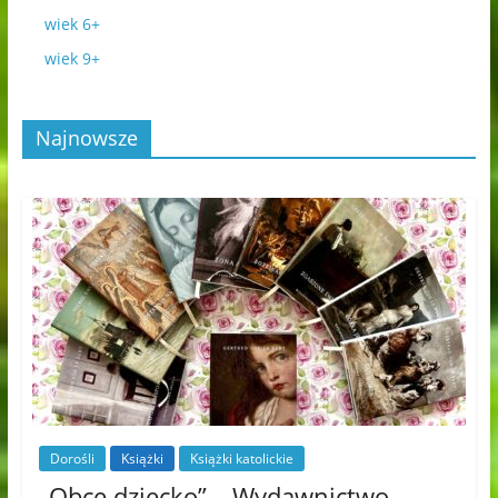
wiek 6+
wiek 9+
Najnowsze
Dorośli
Książki
Książki katolickie
„Obce dziecko” – Wydawnictwo