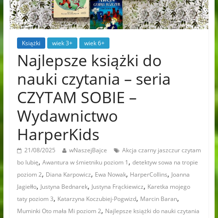
Książki
wiek 3+
wiek 6+
Najlepsze książki do
nauki czytania – seria
CZYTAM SOBIE –
Wydawnictwo
HarperKids
21/08/2025
wNaszejBajce
Akcja czarny jaszczur czytam
,
,
bo lubię
Awantura w śmietniku poziom 1
detektyw sowa na tropie
,
,
,
,
poziom 2
Diana Karpowicz
Ewa Nowak
HarperCollins
Joanna
,
,
,
Jagiełło
Justyna Bednarek
Justyna Frąckiewicz
Karetka mojego
,
,
,
taty poziom 3
Katarzyna Koczubiej-Pogwizd
Marcin Baran
,
Muminki Oto mała Mi poziom 2
Najlepsze książki do nauki czytania