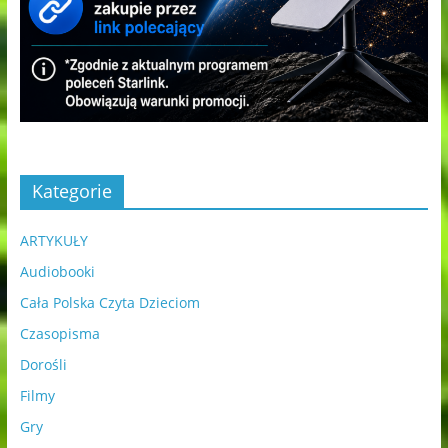
Kategorie
ARTYKUŁY
Audiobooki
Cała Polska Czyta Dzieciom
Czasopisma
Dorośli
Filmy
Gry