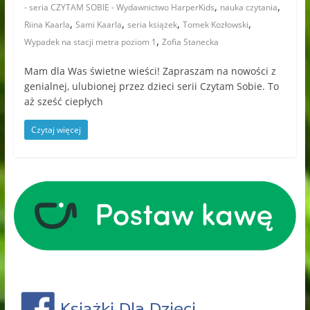
,
,
- seria CZYTAM SOBIE - Wydawnictwo HarperKids
nauka czytania
,
,
,
,
Riina Kaarla
Sami Kaarla
seria książek
Tomek Kozłowski
,
Wypadek na stacji metra poziom 1
Zofia Stanecka
Mam dla Was świetne wieści! Zapraszam na nowości z
genialnej, ulubionej przez dzieci serii Czytam Sobie. To
aż sześć ciepłych
Czytaj więcej