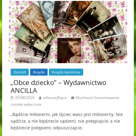
Dorośli
Książki
Książki katolickie
„Obce dziecko” – Wydawnictwo
ANCILLA
05/08/2026
wNaszejBajce
Możliwość komentowania
została wyłączona
„Bądźcie miłosierni, jak Ojciec wasz jest miłosierny. Nie
sądźcie, a nie będziecie sądzeni; nie potępiajcie, a nie
będziecie potępieni; odpuszczajcie,