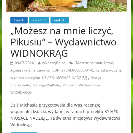
Książki
wiek 12+
wiek 9+
„Możesz na mnie liczyć,
Pikusiu” – Wydawnictwo
WIDNOKRĄG
,
09/07/2024
wNaszejBajce
"Możesz na mnie liczyć
,
,
Agnieszka Smarzewska
ISBN: 978-83-68060-01-0
Książka wydana
,
w ramach projektu KSIĄŻKI NIOSĄCE NADZIEJĘ.
Marija
,
,
Smirnovaitė
Neringa Vaitkutė
Pikusiu" - Wydawnictwo
WIDNOKRĄG
Dziś Michasia przygotowała dla Was recenzję
wspaniałej książki, wydanej w ramach projektu KSIĄŻKI
NIOSĄCE NADZIEJĘ. Ta świetna inicjatywa wydawnictwa
Widnokrąg