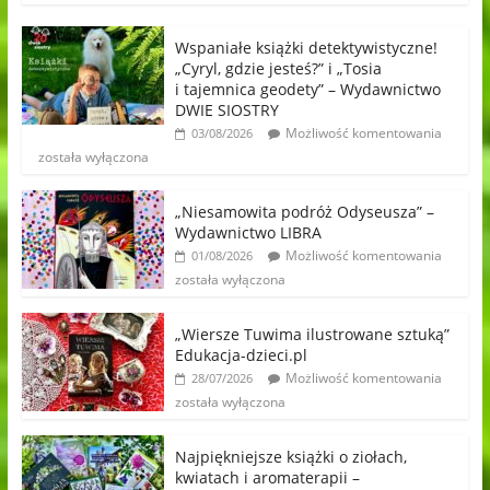
Wspaniałe książki detektywistyczne!
„Cyryl, gdzie jesteś?” i „Tosia
i tajemnica geodety” – Wydawnictwo
DWIE SIOSTRY
Możliwość komentowania
03/08/2026
została wyłączona
„Niesamowita podróż Odyseusza” –
Wydawnictwo LIBRA
Możliwość komentowania
01/08/2026
została wyłączona
„Wiersze Tuwima ilustrowane sztuką”
Edukacja-dzieci.pl
Możliwość komentowania
28/07/2026
została wyłączona
Najpiękniejsze książki o ziołach,
kwiatach i aromaterapii –