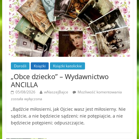
Dorośli
Książki
Książki katolickie
„Obce dziecko” – Wydawnictwo
ANCILLA
05/08/2026
wNaszejBajce
Możliwość komentowania
została wyłączona
„Bądźcie miłosierni, jak Ojciec wasz jest miłosierny. Nie
sądźcie, a nie będziecie sądzeni; nie potępiajcie, a nie
będziecie potępieni; odpuszczajcie,