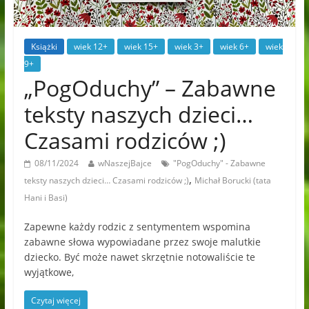
Książki
wiek 12+
wiek 15+
wiek 3+
wiek 6+
wiek
9+
„PogOduchy” – Zabawne
teksty naszych dzieci…
Czasami rodziców ;)
08/11/2024
wNaszejBajce
"PogOduchy" - Zabawne
,
teksty naszych dzieci… Czasami rodziców ;)
Michał Borucki (tata
Hani i Basi)
Zapewne każdy rodzic z sentymentem wspomina
zabawne słowa wypowiadane przez swoje malutkie
dziecko. Być może nawet skrzętnie notowaliście te
wyjątkowe,
Czytaj więcej