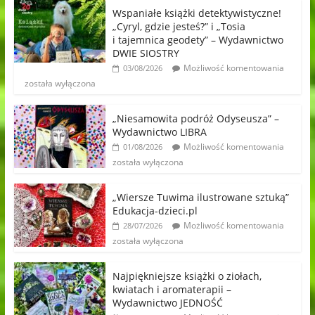
Wspaniałe książki detektywistyczne!
„Cyryl, gdzie jesteś?” i „Tosia
i tajemnica geodety” – Wydawnictwo
DWIE SIOSTRY
Możliwość komentowania
03/08/2026
została wyłączona
„Niesamowita podróż Odyseusza” –
Wydawnictwo LIBRA
Możliwość komentowania
01/08/2026
została wyłączona
„Wiersze Tuwima ilustrowane sztuką”
Edukacja-dzieci.pl
Możliwość komentowania
28/07/2026
została wyłączona
Najpiękniejsze książki o ziołach,
kwiatach i aromaterapii –
Wydawnictwo JEDNOŚĆ