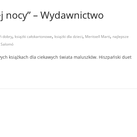
ej nocy” – Wydawnictwo
,
,
,
,
ń dobry
książki całokartonowe
książki dla dzieci
Meritxell Marti
najlepsze
r Salomó
ch książkach dla ciekawych świata maluszków. Hiszpański duet