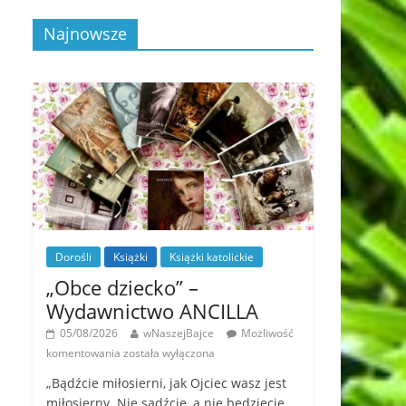
Najnowsze
Dorośli
Książki
Książki katolickie
„Obce dziecko” –
Wydawnictwo ANCILLA
05/08/2026
wNaszejBajce
Możliwość
komentowania
została wyłączona
„Bądźcie miłosierni, jak Ojciec wasz jest
miłosierny. Nie sądźcie, a nie będziecie