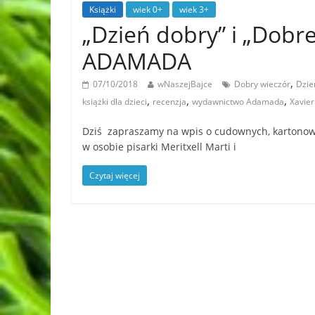
Książki
wiek 0+
wiek 3+
„Dzień dobry” i „Dobr
ADAMADA
,
07/10/2018
wNaszejBajce
Dobry wieczór
Dzie
,
,
,
książki dla dzieci
recenzja
wydawnictwo Adamada
Xavie
Dziś zapraszamy na wpis o cudownych, kartonowy
w osobie pisarki Meritxell Marti i
Czytaj więcej