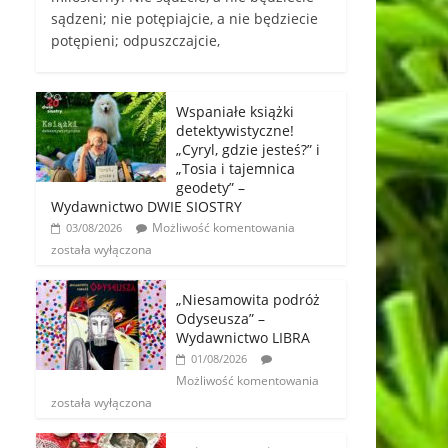
sądzeni; nie potępiajcie, a nie będziecie
potępieni; odpuszczajcie,
Wspaniałe książki
detektywistyczne!
„Cyryl, gdzie jesteś?” i
„Tosia i tajemnica
geodety” –
Wydawnictwo DWIE SIOSTRY
Możliwość komentowania
03/08/2026
została wyłączona
„Niesamowita podróż
Odyseusza” –
Wydawnictwo LIBRA
01/08/2026
Możliwość komentowania
została wyłączona