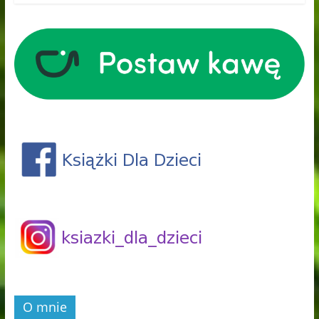
O mnie