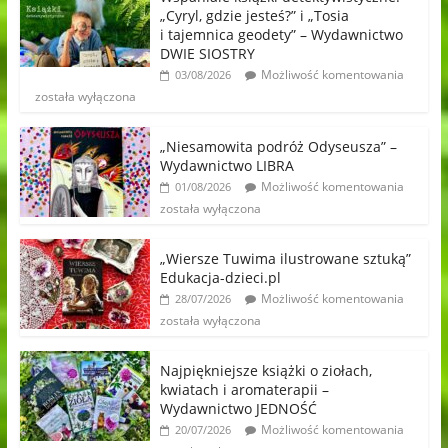
„Cyryl, gdzie jesteś?” i „Tosia
i tajemnica geodety” – Wydawnictwo
DWIE SIOSTRY
Możliwość komentowania
03/08/2026
została wyłączona
„Niesamowita podróż Odyseusza” –
Wydawnictwo LIBRA
Możliwość komentowania
01/08/2026
została wyłączona
„Wiersze Tuwima ilustrowane sztuką”
Edukacja-dzieci.pl
Możliwość komentowania
28/07/2026
została wyłączona
Najpiękniejsze książki o ziołach,
kwiatach i aromaterapii –
Wydawnictwo JEDNOŚĆ
Możliwość komentowania
20/07/2026