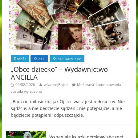
Dorośli
Książki
Książki katolickie
„Obce dziecko” – Wydawnictwo
ANCILLA
05/08/2026
wNaszejBajce
Możliwość komentowania
została wyłączona
„Bądźcie miłosierni, jak Ojciec wasz jest miłosierny. Nie
sądźcie, a nie będziecie sądzeni; nie potępiajcie, a nie
będziecie potępieni; odpuszczajcie,
Wspaniałe książki detektywistyczne!