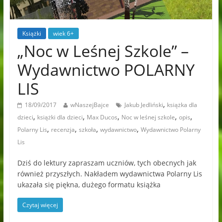
Książki
wiek 6+
„Noc w Leśnej Szkole” –
Wydawnictwo POLARNY
LIS
,
18/09/2017
wNaszejBajce
Jakub Jedliński
książka dla
,
,
,
,
,
dzieci
książki dla dzieci
Max Ducos
Noc w leśnej szkole
opis
,
,
,
,
Polarny Lis
recenzja
szkoła
wydawnictwo
Wydawnictwo Polarny
Lis
Dziś do lektury zapraszam uczniów, tych obecnych jak
również przyszłych. Nakładem wydawnictwa Polarny Lis
ukazała się piękna, dużego formatu książka
Czytaj więcej