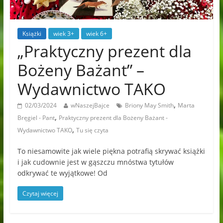
Książki
wiek 3+
wiek 6+
„Praktyczny prezent dla
Bożeny Bażant” –
Wydawnictwo TAKO
,
02/03/2024
wNaszejBajce
Briony May Smith
Marta
,
Bręgiel - Pant
Praktyczny prezent dla Bożeny Bażant -
,
Wydawnictwo TAKO
Tu się czyta
To niesamowite jak wiele piękna potrafią skrywać książki
i jak cudownie jest w gąszczu mnóstwa tytułów
odkrywać te wyjątkowe! Od
Czytaj więcej