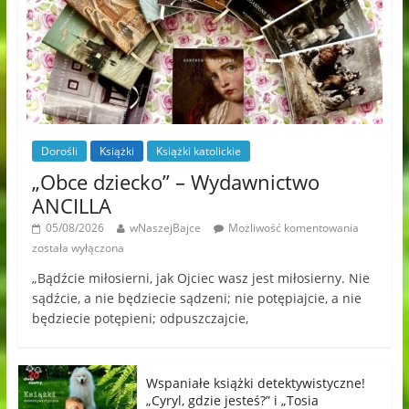
Dorośli
Książki
Książki katolickie
„Obce dziecko” – Wydawnictwo
ANCILLA
05/08/2026
wNaszejBajce
Możliwość komentowania
została wyłączona
„Bądźcie miłosierni, jak Ojciec wasz jest miłosierny. Nie
sądźcie, a nie będziecie sądzeni; nie potępiajcie, a nie
będziecie potępieni; odpuszczajcie,
Wspaniałe książki detektywistyczne!
„Cyryl, gdzie jesteś?” i „Tosia