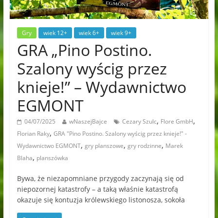
Gry
wiek 12+
wiek 6+
wiek 9+
GRA „Pino Postino.
Szalony wyścig przez
knieje!” – Wydawnictwo
EGMONT
,
,
04/07/2025
wNaszejBajce
Cezary Szulc
Flore GmbH
,
Florian Raky
GRA "Pino Postino. Szalony wyścig przez knieje!" -
,
,
,
Wydawnictwo EGMONT
gry planszowe
gry rodzinne
Marek
,
Blaha
planszówka
Bywa, że niezapomniane przygody zaczynają się od
niepozornej katastrofy – a taką właśnie katastrofą
okazuje się kontuzja królewskiego listonosza, sokoła