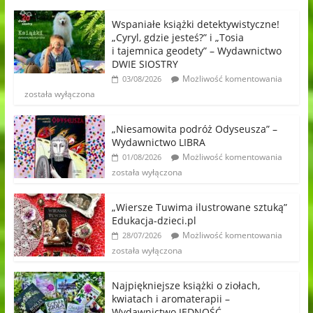
Wspaniałe książki detektywistyczne!
„Cyryl, gdzie jesteś?” i „Tosia
i tajemnica geodety” – Wydawnictwo
DWIE SIOSTRY
Możliwość komentowania
03/08/2026
została wyłączona
„Niesamowita podróż Odyseusza” –
Wydawnictwo LIBRA
Możliwość komentowania
01/08/2026
została wyłączona
„Wiersze Tuwima ilustrowane sztuką”
Edukacja-dzieci.pl
Możliwość komentowania
28/07/2026
została wyłączona
Najpiękniejsze książki o ziołach,
kwiatach i aromaterapii –
Wydawnictwo JEDNOŚĆ