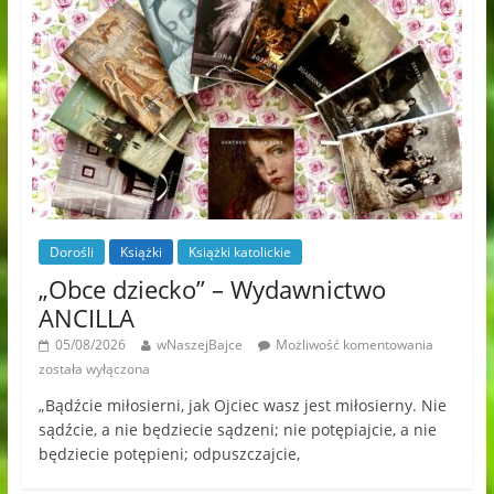
Dorośli
Książki
Książki katolickie
„Obce dziecko” – Wydawnictwo
ANCILLA
05/08/2026
wNaszejBajce
Możliwość komentowania
została wyłączona
„Bądźcie miłosierni, jak Ojciec wasz jest miłosierny. Nie
sądźcie, a nie będziecie sądzeni; nie potępiajcie, a nie
będziecie potępieni; odpuszczajcie,