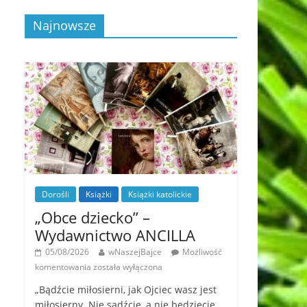
Najnowsze
Dorośli
Książki
Książki katolickie
„Obce dziecko” –
Wydawnictwo ANCILLA
05/08/2026
wNaszejBajce
Możliwość
komentowania
została wyłączona
„Bądźcie miłosierni, jak Ojciec wasz jest
miłosierny. Nie sądźcie, a nie będziecie