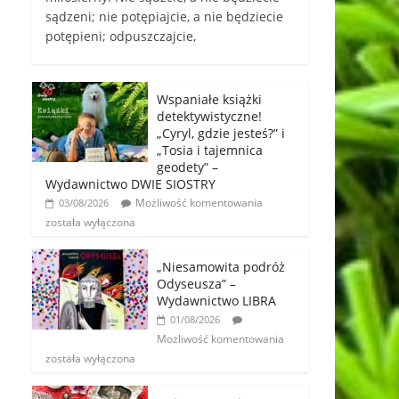
sądzeni; nie potępiajcie, a nie będziecie
potępieni; odpuszczajcie,
Wspaniałe książki
detektywistyczne!
„Cyryl, gdzie jesteś?” i
„Tosia i tajemnica
geodety” –
Wydawnictwo DWIE SIOSTRY
Możliwość komentowania
03/08/2026
została wyłączona
„Niesamowita podróż
Odyseusza” –
Wydawnictwo LIBRA
01/08/2026
Możliwość komentowania
została wyłączona