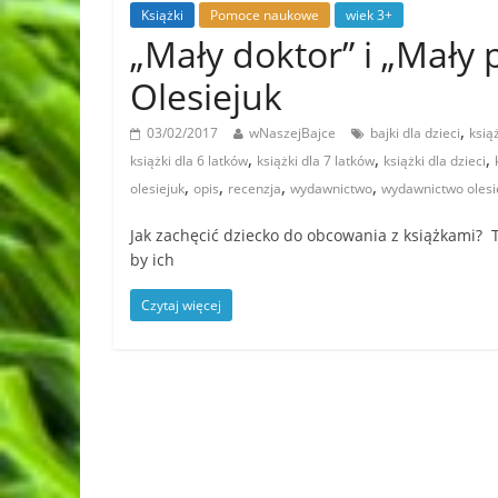
Książki
Pomoce naukowe
wiek 3+
„Mały doktor” i „Mały
Olesiejuk
,
03/02/2017
wNaszejBajce
bajki dla dzieci
ksią
,
,
,
książki dla 6 latków
książki dla 7 latków
książki dla dzieci
,
,
,
,
olesiejuk
opis
recenzja
wydawnictwo
wydawnictwo olesi
Jak zachęcić dziecko do obcowania z książkami? To
by ich
Czytaj więcej