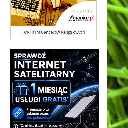
TOP10 Influencerów Książkowych