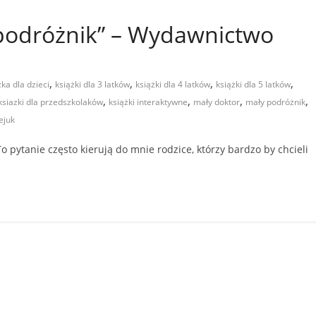
 podróżnik” – Wydawnictwo
,
,
,
,
żka dla dzieci
książki dla 3 latków
książki dla 4 latków
książki dla 5 latków
,
,
,
,
ksiazki dla przedszkolaków
książki interaktywne
mały doktor
mały podróżnik
ejuk
 pytanie często kierują do mnie rodzice, którzy bardzo by chcieli